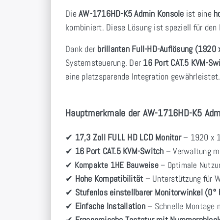
Die
AW-1716HD-K5 Admin Konsole
ist eine
h
kombiniert. Diese Lösung ist speziell für den
Dank der
brillanten Full-HD-Auflösung (1920 
Systemsteuerung. Der
16 Port CAT.5 KVM-Sw
eine platzsparende Integration gewährleistet
Hauptmerkmale der AW-1716HD-K5 Admi
✔
17,3 Zoll FULL HD LCD Monitor
– 1920 x 10
✔
16 Port CAT.5 KVM-Switch
– Verwaltung me
✔
Kompakte 1HE Bauweise
– Optimale Nutzun
✔
Hohe Kompatibilität
– Unterstützung für 
✔
Stufenlos einstellbarer Monitorwinkel (0°
✔
Einfache Installation
– Schnelle Montage m
✔
Ergonomische Tastatur mit Nummernbloc