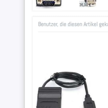
1916IP
1916IP
26,00 € *
35,00 € *
Benutzer, die diesen Artikel ge
CAT5 KVM
Dongle, 1xVGA
und 1x USB
Connector
26,00 € *