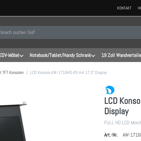
KONTAKT
H
 einen Suchbegriff ein. Während Sie tippen, erscheinen automatisch erste
EDV-Möbel
Notebook/Tablet/Handy Schrank
19 Zoll Wandverteile
t TFT Konsolen
LCD Konsole AW-1716HD-K5 mit 17,3" Display
LCD Konso
Display
FULL HD LCD Monit
Art.-Nr.
AW-1716