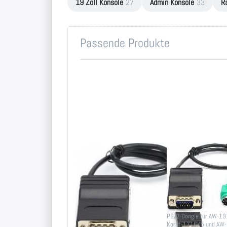
19 Zoll Konsole
27
Admin Konsole
33
R
Passende Produkte
CAT5 KVM
CAT5 KVM
Dongle, 1xVGA
Dongle, 1xV
und 1x USB
und 2x PS/2
Connector
Connector
Dongle für AW-1916K5,
PS/2-Dongle für AW-1
Korat-1716K5 und AW-
Korat-1716K5 und AW-