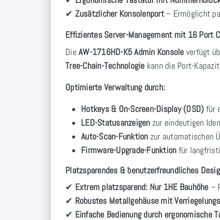
✔
Zusätzlicher Konsolenport
– Ermöglicht par
Effizientes Server-Management mit 16 Port 
Die
AW-1716HD-K5 Admin Konsole
verfügt ü
Tree-Chain-Technologie
kann die Port-Kapazit
Optimierte Verwaltung durch:
Hotkeys & On-Screen-Display (OSD)
für 
LED-Statusanzeigen
zur eindeutigen Iden
Auto-Scan-Funktion
zur automatischen Ü
Firmware-Upgrade-Funktion
für langfris
Platzsparendes & benutzerfreundliches Desi
✔
Extrem platzsparend:
Nur 1HE Bauhöhe
– P
✔
Robustes Metallgehäuse mit Verriegelun
✔
Einfache Bedienung durch ergonomische T