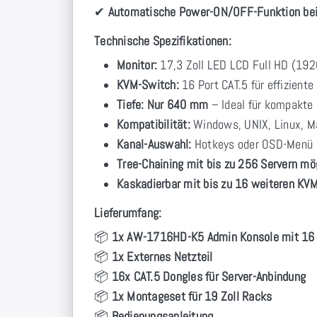
✔
Automatische Power-ON/OFF-Funktion bei
Technische Spezifikationen:
Monitor:
17,3 Zoll LED LCD Full HD (192
KVM-Switch:
16 Port CAT.5 für effizient
Tiefe:
Nur 640 mm
– Ideal für kompakte 
Kompatibilität:
Windows, UNIX, Linux, 
Kanal-Auswahl:
Hotkeys oder OSD-Menü
Tree-Chaining mit bis zu 256 Servern mö
Kaskadierbar mit bis zu 16 weiteren KV
Lieferumfang:
📦
1x AW-1716HD-K5 Admin Konsole mit 16 
📦
1x Externes Netzteil
📦
16x CAT.5 Dongles für Server-Anbindung
📦
1x Montageset für 19 Zoll Racks
📦
Bedienungsanleitung