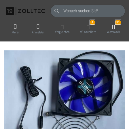
Geben Sie einen Suchbegriff ein. Während Sie
4
31
Vergleichen
Wunschliste
Warenkorb
Menü
Anmelden