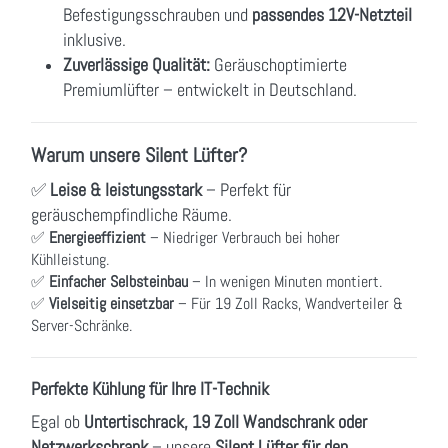
Befestigungsschrauben und
passendes 12V-Netzteil
inklusive.
Zuverlässige Qualität:
Geräuschoptimierte
Premiumlüfter – entwickelt in Deutschland.
Warum unsere Silent Lüfter?
✅
Leise & leistungsstark
– Perfekt für
geräuschempfindliche Räume.
✅
Energieeffizient
– Niedriger Verbrauch bei hoher
Kühlleistung.
✅
Einfacher Selbsteinbau
– In wenigen Minuten montiert.
✅
Vielseitig einsetzbar
– Für 19 Zoll Racks, Wandverteiler &
Server-Schränke.
Perfekte Kühlung für Ihre IT-Technik
Egal ob
Untertischrack, 19 Zoll Wandschrank oder
Netzwerkschrank
– unsere
Silent Lüfter für den