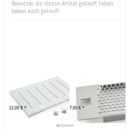
Benutzer, die diesen Artikel gekauft haben,
haben auch gekauft
19 Zoll Fachboden
19 Zoll perforierte
bis 80kg Belastung
Blindplatten mit
in versch. Tiefen
Kunstoffclips
12,00 € *
7,50 € *