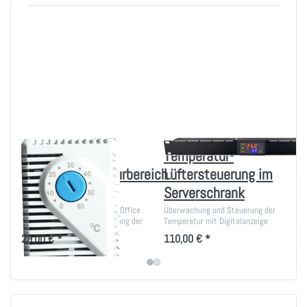
Thermostat für
Temperatur-
Arbeitstemperaturbereich
Lüftersteuerung im
5-55°
Serverschrank
Betriebsbereit eingebaut im Office
Überwachung und Steuerung der
Rack für geregelte Abschaltung der
Temperatur mit Digitalanzeige
Lüfter
29,00 € *
110,00 € *