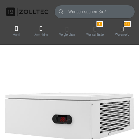
Geben Sie einen Suchbegriff ein. Während Sie
4
31
Vergleichen
Wunschliste
Warenkorb
Menü
Anmelden