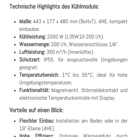
Technische Highlights des Kühlmoduls:
Maße:
443 x 177 x 480 mm (BxHxT), 4HE, kompakt
einbaubar.
Kühlleistung:
2000 W (L35W10-200 l/h).
Wassermenge:
200 l/h, Wasseranschlüsse 1/4".
Luftleistung:
350 m³/h (Innenlüfter).
Schutzart:
IP55, für anspruchsvolle Umgebungen
geeignet.
Temperaturbereich:
1°C bis 55°C, ideal für hohe
Umgebungstemperaturen.
Funktionalität:
Magnetventil, Störmeldekontakt und
elektronische Temperaturkontrolle mit Display.
Vorteile auf einen Blick:
Flexibler Einbau:
Installation am Boden oder in der
19"-Ebene (4HE).
Hohe Effizienz:
Optimale Wärmeabfuhr durch