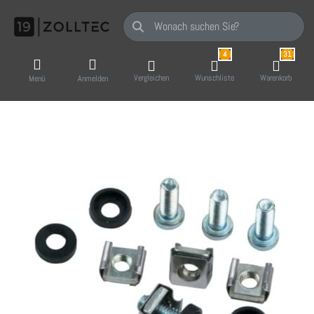
Geben Sie einen Suchbegriff ein. Während Sie
4
31
Vergleichen
Wunschliste
Warenkorb
Menü
Anmelden