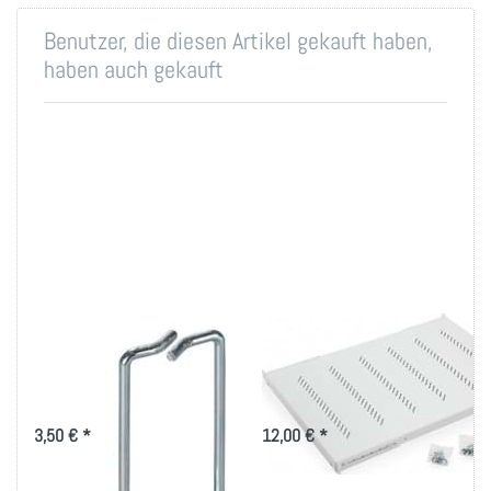
Benutzer, die diesen Artikel gekauft haben,
haben auch gekauft
Rangierbügel
19 Zoll Fachboden
40x80mm, vertikale
bis 80kg Belastung
Kabelführung
in versch. Tiefen
3,50 € *
12,00 € *