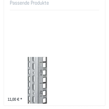
Passende Produkte
19 Zoll
Befestigungsschiene
4 bis 18 HE im 2er-
Set
kurze 19"-Rasterschiene als
vertikale Montageleiste für den
Serverschrank
11,00 € *