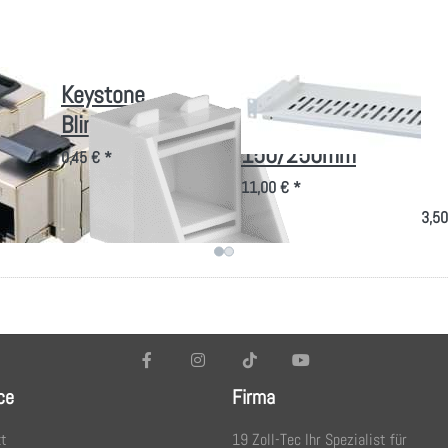
pter
Keystone
Fachboden/Wanne
Ra
STP
Blindeinsätze
Tiefe
40
ll
150/250mm
ver
0,45 € *
Ka
11,00 € *
3,50
ce
Firma
t
19 Zoll-Tec Ihr Spezialist für