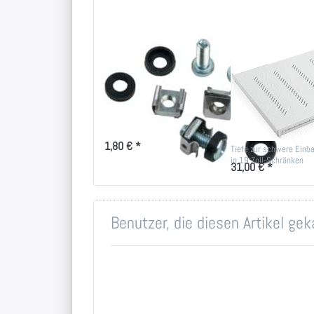
Montageset M6
Schwerlast
für 19 Zoll-
Fachboden f
Technik
max. 150kg 
versch. Tiefe
Montageset für 19 Zoll
Befestigung
19" Tablar 450 bis 95
1,80 € *
Tiefe zur schwere Einb
in 19 Zoll-Schränken
31,00 € *
Benutzer, die diesen Artikel ge