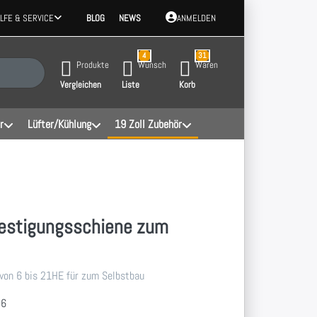
ILFE & SERVICE
BLOG
NEWS
ANMELDEN
4
31
 Ergebnisse. Drücken Sie die Eingabetaste, um alle Ergebnisse aufzurufen.
Produkte
Wunsch
Waren
Vergleichen
Liste
Korb
r
Lüfter/Kühlung
19 Zoll Zubehör
festigungsschiene zum
von 6 bis 21HE für zum Selbstbau
06