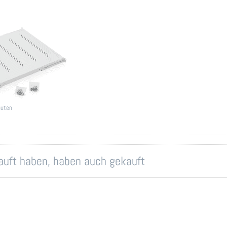
ür
in
n
0mm
auten
kauft haben, haben auch gekauft