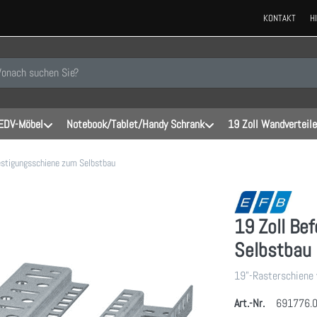
KONTAKT
H
 einen Suchbegriff ein. Während Sie tippen, erscheinen automatisch erste
EDV-Möbel
Notebook/Tablet/Handy Schrank
19 Zoll Wandverteile
estigungsschiene zum Selbstbau
19 Zoll Be
Selbstbau
19"-Rasterschiene 
Art.-Nr.
691776.