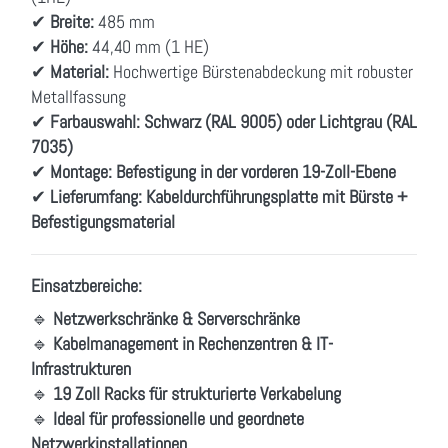
✔
Breite:
485 mm
✔
Höhe:
44,40 mm (1 HE)
✔
Material:
Hochwertige Bürstenabdeckung mit robuster
Metallfassung
✔
Farbauswahl:
Schwarz (RAL 9005) oder Lichtgrau (RAL
7035)
✔
Montage:
Befestigung in der vorderen 19-Zoll-Ebene
✔
Lieferumfang:
Kabeldurchführungsplatte mit Bürste +
Befestigungsmaterial
Einsatzbereiche:
🔹
Netzwerkschränke & Serverschränke
🔹
Kabelmanagement in Rechenzentren & IT-
Infrastrukturen
🔹
19 Zoll Racks für strukturierte Verkabelung
🔹
Ideal für professionelle und geordnete
Netzwerkinstallationen