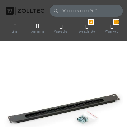
Geben Sie einen Suchbegriff ein. Während Sie
4
31
Vergleichen
Wunschliste
Warenkorb
Menü
Anmelden