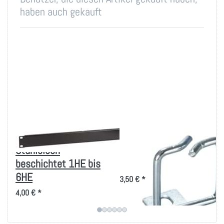
haben auch gekauft
Blindplatten
Rangierbügel
Stahlblech
40x40mm, vertikale
beschichtet 1HE bis
Kabelführung
6HE
3,50 € *
4,00 € *