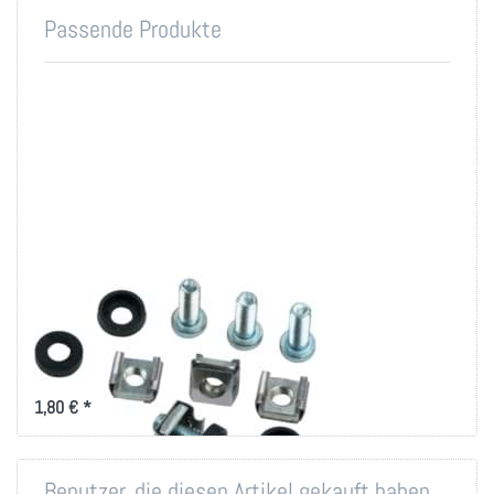
Passende Produkte
Montageset M6 für
19 Zoll-Technik
Montageset für 19 Zoll
Befestigung
1,80 € *
Benutzer, die diesen Artikel gekauft haben,