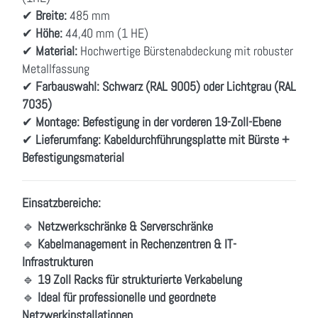
✔
Breite:
485 mm
✔
Höhe:
44,40 mm (1 HE)
✔
Material:
Hochwertige Bürstenabdeckung mit robuster
Metallfassung
✔
Farbauswahl:
Schwarz (RAL 9005) oder Lichtgrau (RAL
7035)
✔
Montage:
Befestigung in der vorderen 19-Zoll-Ebene
✔
Lieferumfang:
Kabeldurchführungsplatte mit Bürste +
Befestigungsmaterial
Einsatzbereiche:
🔹
Netzwerkschränke & Serverschränke
🔹
Kabelmanagement in Rechenzentren & IT-
Infrastrukturen
🔹
19 Zoll Racks für strukturierte Verkabelung
🔹
Ideal für professionelle und geordnete
Netzwerkinstallationen