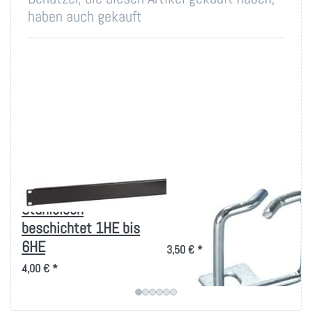
haben auch gekauft
Blindplatten
Rangierbügel
Stahlblech
40x40mm, vertikale
beschichtet 1HE bis
Kabelführung
6HE
3,50 € *
4,00 € *