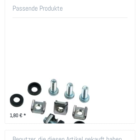
Passende Produkte
Montageset M6 für
19 Zoll-Technik
Montageset für 19 Zoll
Befestigung
1,80 € *
Benutzer, die diesen Artikel gekauft haben,