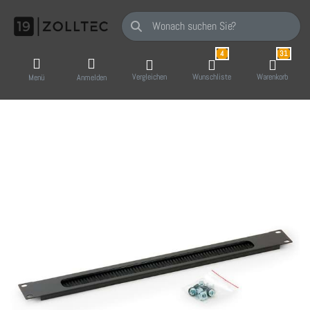
Geben Sie einen Suchbegriff ein. Während Sie
4
31
Vergleichen
Wunschliste
Warenkorb
Menü
Anmelden