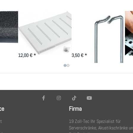
19 Zoll
Rangierbügel
Kö
ur
Fachboden bis
40x80mm,
M6
ung
80kg Belastung
vertikale
6,00
in versch. Tiefen
Kabelführung
12,00 € *
3,50 € *
ce
Firma
t
19 Zoll-Tec Ihr Spezialist für
Serverschränke, Akustikschränke u