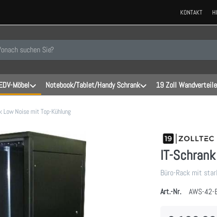
KONTAKT
H
 einen Suchbegriff ein. Während Sie tippen, erscheinen automatisch erste
EDV-Möbel
Notebook/Tablet/Handy Schrank
19 Zoll Wandverteile
k Low Noise mit Top-Kühlung
IT-Schrank
Büro-Rack mit star
Art.-Nr.
AWS-42-