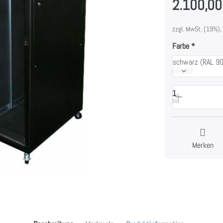
2.100,00
zzgl. MwSt. (19%),
Farbe
schwarz (RAL 9
1
Stk
Merken