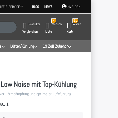
ILFE & SERVICE
BLOG
NEWS
ANMELDEN
4
31
 Ergebnisse. Drücken Sie die Eingabetaste, um alle Ergebnisse aufzurufen.
Produkte
Wunsch
Waren
Vergleichen
Liste
Korb
r
Lüfter/Kühlung
19 Zoll Zubehör
 Low Noise mit Top-Kühlung
ker Lärmdämpfung und optimaler Luftführung
B81-1