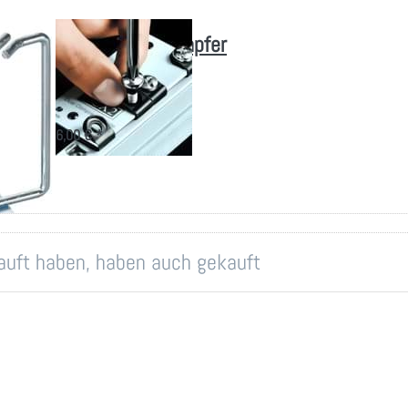
Körperschalldämpfer
M6 x 16
Isolierelemente um
Brummgeräusche zu
unterdrücken.
6,00 € *
kauft haben, haben auch gekauft