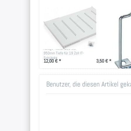
19 Zoll
Rangierbügel
Fachboden bis
40x80mm,
80kg Belastung
vertikale
in versch. Tiefen
Kabelführung
Ablage-Tablar 150 bis
für das optimierte
950mm Tiefe für 19 Zoll IT-
Kabelmanagement mit
Schränke
Rangierbügel 40x80
12,00 € *
3,50 € *
Benutzer, die diesen Artikel ge