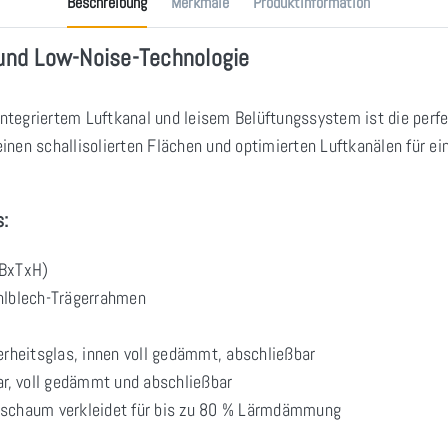
Beschreibung
Merkmale
Produktinformation
 und Low-Noise-Technologie
tegriertem Luftkanal und leisem Belüftungssystem ist die perf
nen schallisolierten Flächen und optimierten Luftkanälen für ei
:
BxTxH)
hlblech-Trägerrahmen
heitsglas, innen voll gedämmt, abschließbar
r, voll gedämmt und abschließbar
ikschaum verkleidet für bis zu 80 % Lärmdämmung