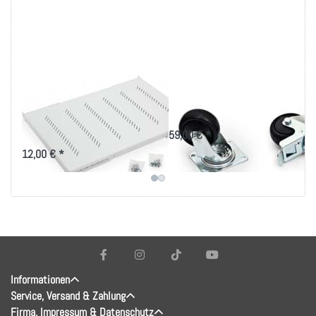
19 Zoll Fachboden
Triton Rollen für
bis 80kg Belastung
Standverteiler
in versch. Tiefen
59,00 € *
12,00 € *
Informationen
Service, Versand & Zahlung
Firma, Impressum & Datenschutz