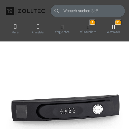
Geben Sie einen Suchbegriff ein. Während Sie
4
31
Vergleichen
Wunschliste
Warenkorb
Menü
Anmelden