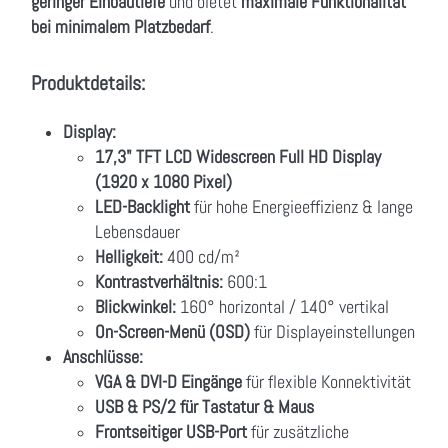
geringer Einbautiefe
und bietet
maximale Funktionalität
bei minimalem Platzbedarf
.
Produktdetails:
Display:
17,3" TFT LCD Widescreen Full HD Display
(1920 x 1080 Pixel)
LED-Backlight
für hohe Energieeffizienz & lange
Lebensdauer
Helligkeit:
400 cd/m²
Kontrastverhältnis:
600:1
Blickwinkel:
160° horizontal / 140° vertikal
On-Screen-Menü (OSD)
für Displayeinstellungen
Anschlüsse:
VGA & DVI-D Eingänge
für flexible Konnektivität
USB & PS/2 für Tastatur & Maus
Frontseitiger USB-Port
für zusätzliche