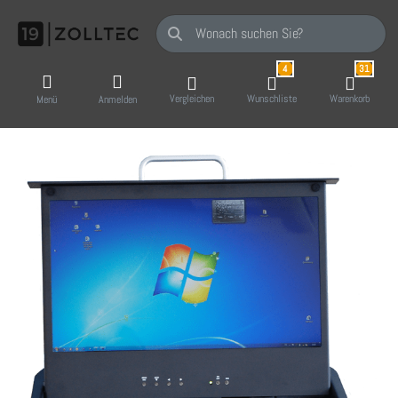
Geben Sie einen Suchbegriff ein. Während Sie
4
31
Vergleichen
Wunschliste
Warenkorb
Menü
Anmelden