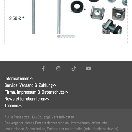
40x80mm, vertikale
19 Zoll-Technik
Kabelführung
1,80 € *
3,50 € *
Informationen
Service, Versand & Zahlung
Firma, Impressum & Datenschutz
Newsletter abonnieren
Themes
* Alle Preise zzgl. MwSt., zzgl.
Versandkosten
Das Angebot dieses Portals richtet sich an Unternehmen, öffentliche
Institutionen, Selbständige, Freiberufler und Händler (mit Händlernachweis).