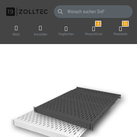
Geben Sie einen Suchbegriff ein. Während Sie
4
31
Vergleichen
Wunschliste
Warenkorb
Menü
Anmelden