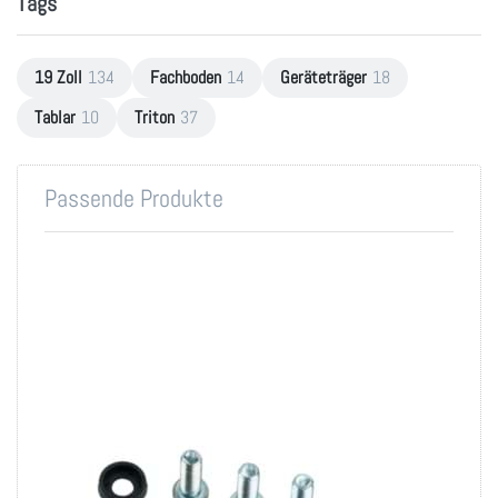
Tags
19 Zoll
134
Fachboden
14
Geräteträger
18
Tablar
10
Triton
37
Passende Produkte
Montageset M6 für