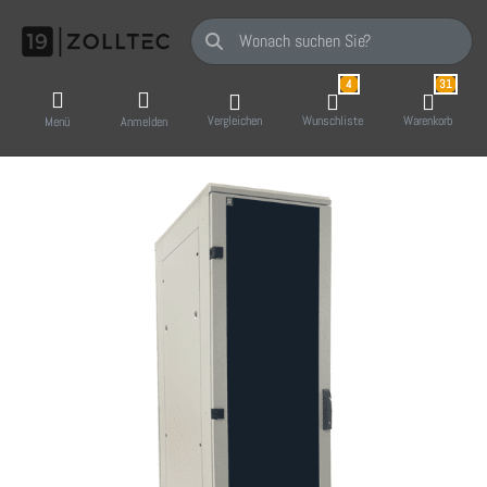
Geben Sie einen Suchbegriff ein. Während Sie
4
31
Vergleichen
Wunschliste
Warenkorb
Menü
Anmelden