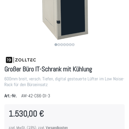
Großer Büro IT-Schrank mit Kühlung
600mm breit, versch. Tiefen, digital gesteuerte Lüfter im Low Noise-
Rack für den Büroeinsatz
Art.-Nr.
AW-42-C66-DI-3
1.530,00 €
zzgl. MwSt. (19%), zzgl.
Versandkosten