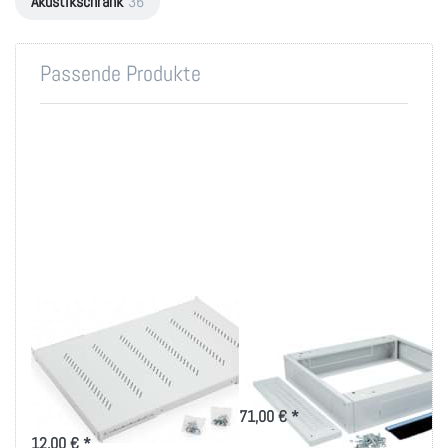
Akustikschrank
36
Passende Produkte
19 Zoll Fachboden
Sockel 125mm Höhe
bis 80kg Belastung
versch. Größen
in versch. Tiefen
für Triton-Schränke RMA und RZA
Ablage-Tablar 150 bis 950mm
71,00 € *
Tiefe für 19 Zoll IT-Schränke
12,00 € *