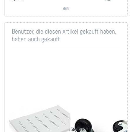
Benutzer, die diesen Artikel gekauft haben,
haben auch gekauft
19 Zoll Fachboden
Triton Rollen für
bis 80kg Belastung
Standverteiler
in versch. Tiefen
59,00 € *