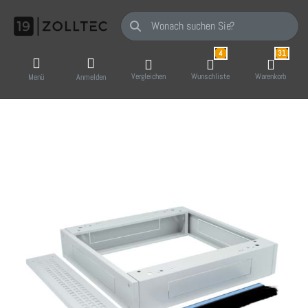
Geben Sie einen Suchbegriff ein. Während Sie
4
31
Vergleichen
Wunschliste
Warenkorb
Menü
Anmelden