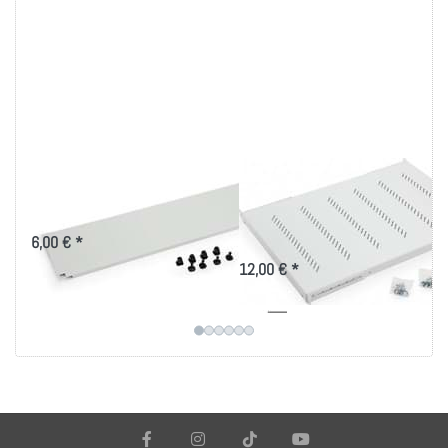
19" Blindplatten mit
19 Zoll Fachboden
Kunstoffclips
bis 80kg Belastung
in versch. Tiefen
6,00 € *
12,00 € *