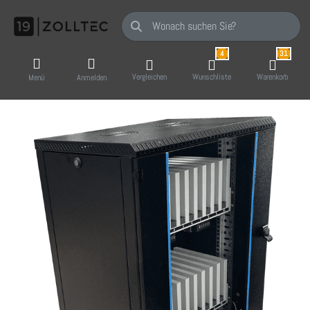
Geben Sie einen Suchbegriff ein. Während Sie
4
31
Vergleichen
Wunschliste
Warenkorb
Menü
Anmelden