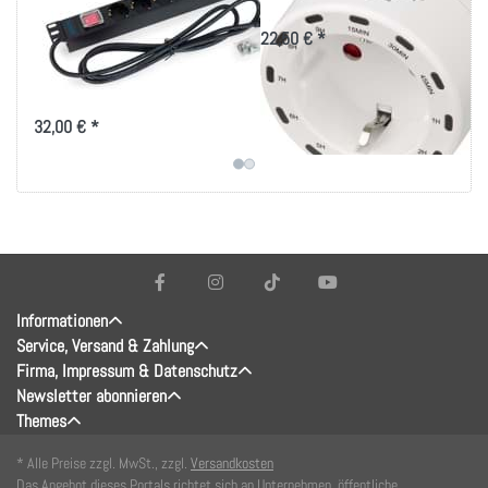
Schaltsteckdose
Schalter 16A
22,50 € *
Schwarz
8-fach 19" Steckdosenleiste mit
Schalter
32,00 € *
Informationen
Service, Versand & Zahlung
Firma, Impressum & Datenschutz
Newsletter abonnieren
Themes
* Alle Preise zzgl. MwSt., zzgl.
Versandkosten
Das Angebot dieses Portals richtet sich an Unternehmen, öffentliche