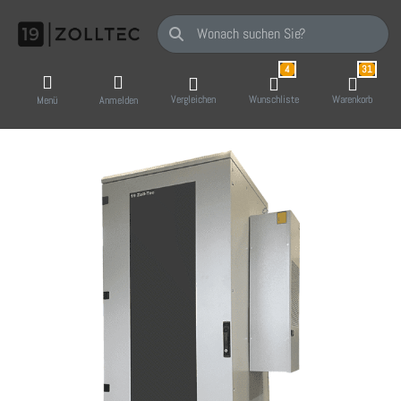
Geben Sie einen Suchbegriff ein. Während Sie
4
31
Vergleichen
Wunschliste
Warenkorb
Menü
Anmelden