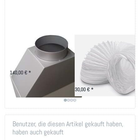
Ablufttrichter für
Abluftschlauch
Seitenkühlgerät
150mm
Durchmesser, 3
Trichter zur Führung der Abluft
gegen Stauwärme im
Meter lang
Aufstellungsort
140,00 € *
PVC-Schlauch für Abluftstutzen zur
Warmluftevakuierung
30,00 € *
Benutzer, die diesen Artikel gekauft haben,
haben auch gekauft