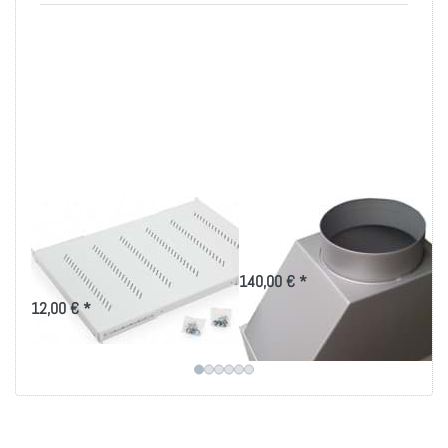
19 Zoll Fachboden
Ablufttrichter für
bis 80kg Belastung
Seitenkühlgerät
in versch. Tiefen
140,00 € *
12,00 € *