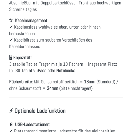
Abschließbar mit Doppelbartschlüssel, Front aus hochwertigem
Sicherheitsglas
🔌
Kabelmanagement:
✔ Kabelauslass wahlweise oben, unten oder hinten
herausbrechbar
✔ Kabelbürste zum sauberen Verschließen des
Kabeldurchlasses
🖥
Kapazität:
3 stabile Tablet-Träger mit je 10 Fächern – insgesamt Platz
für
30 Tablets, iPads oder Notebooks
Fächerbreite
:
Mit Schaumstoff seitlich =
18mm
(Standard) /
ohne Schaumstoff =
24mm
(bitte nachfragen!)
⚡ Optionale Ladefunktion
🔋
USB-Ladestationen:
✔ Platzsparend montierte Ladegeräte für das gleichzeitige