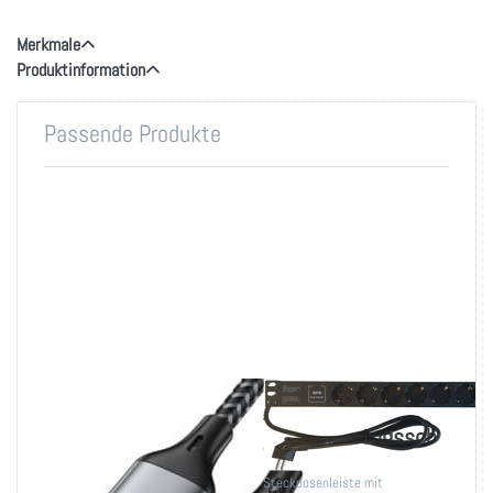
Merkmale
Produktinformation
Passende Produkte
USB-A auf C Daten-
PDU mit
und Ladekabel
Überspannungsschutz
USB Typ-A-Stecker auf Typ-C-
19 Zoll 8x Schuko-
Stecker, 1m Kabel
Steckdosenleiste mit