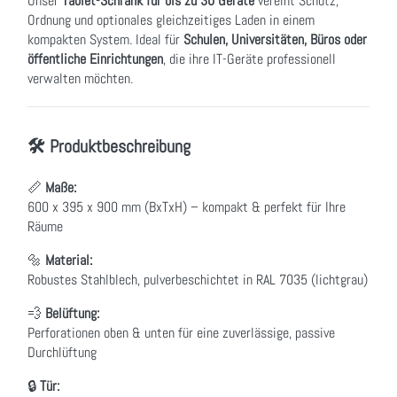
Unser
Tablet-Schrank für bis zu 30 Geräte
vereint Schutz,
Ordnung und optionales gleichzeitiges Laden in einem
kompakten System. Ideal für
Schulen, Universitäten, Büros oder
öffentliche Einrichtungen
, die ihre IT-Geräte professionell
verwalten möchten.
🛠 Produktbeschreibung
📏
Maße:
600 x 395 x 900 mm (BxTxH) – kompakt & perfekt für Ihre
Räume
🔩
Material:
Robustes Stahlblech, pulverbeschichtet in RAL 7035 (lichtgrau)
💨
Belüftung:
Perforationen oben & unten für eine zuverlässige, passive
Durchlüftung
🔒
Tür: