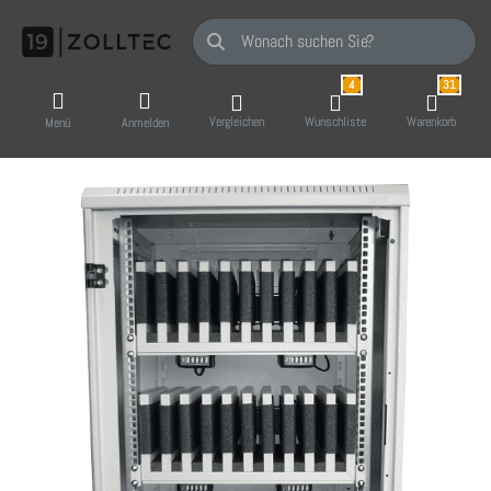
Geben Sie einen Suchbegriff ein. Während Sie
4
31
Vergleichen
Wunschliste
Warenkorb
Menü
Anmelden