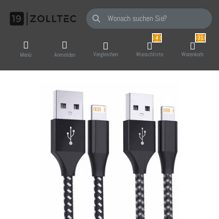
Geben Sie einen Suchbegriff ein. Während Sie
4
31
Vergleichen
Wunschliste
Warenkorb
Menü
Anmelden