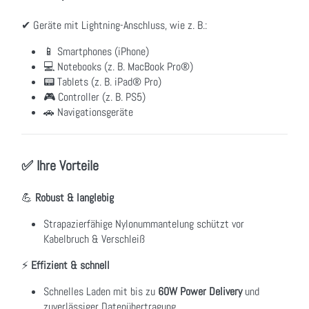
✔ Geräte mit Lightning-Anschluss, wie z. B.:
📱 Smartphones (iPhone)
💻 Notebooks (z. B. MacBook Pro®)
📟 Tablets (z. B. iPad® Pro)
🎮 Controller (z. B. PS5)
🚗 Navigationsgeräte
✅ Ihre Vorteile
💪
Robust & langlebig
Strapazierfähige Nylonummantelung schützt vor
Kabelbruch & Verschleiß
⚡
Effizient & schnell
Schnelles Laden mit bis zu
60W Power Delivery
und
zuverlässiger Datenübertragung