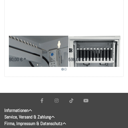
Gegen Wärmestau
Tablet Schrank für
z
im Tablet-Schrank
30 Tablets
90,00 € *
590,00 € *
Informationen
Service, Versand & Zahlung
Firma, Impressum & Datenschutz