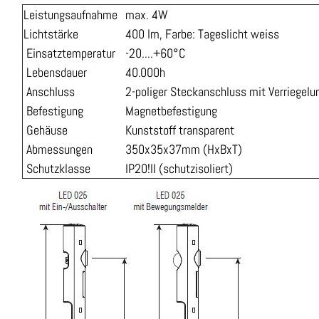
Leistungsaufnahme
max. 4W
Lichtstärke
400 lm, Farbe: Tageslicht weiss
Einsatztemperatur
-20....+60°C
Lebensdauer
40.000h
Anschluss
2-poliger Steckanschluss mit Verriegelu
Befestigung
Magnetbefestigung
Gehäuse
Kunststoff transparent
Abmessungen
350x35x37mm (HxBxT)
Schutzklasse
IP20!II (schutzisoliert)