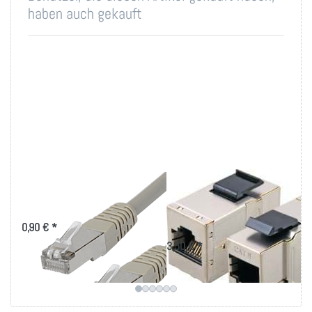
haben auch gekauft
Cat.5e Patchkabel
Modular-Adapter
PVC
Cat.6 RJ45 STP
Snap-In, Metall
0,90 € *
3,50 € *