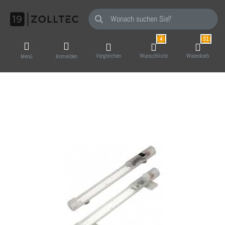
Geben Sie einen Suchbegriff ein. Während Sie
4
31
Vergleichen
Wunschliste
Warenkorb
Menü
Anmelden