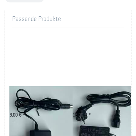
Passende Produkte
Netzteil 12V-0,5A
Netzteil 12V-3A
12V Netzteil für 12V-Silentlüfter
12V Netzteil für 12V-Silentlüfter
8,00 € *
15,00 € *