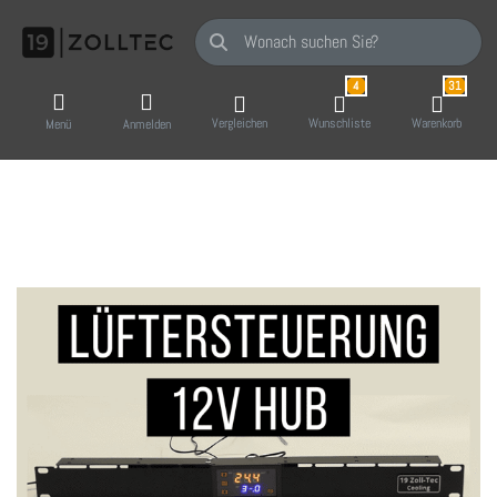
Geben Sie einen Suchbegriff ein. Während Sie
4
31
Vergleichen
Wunschliste
Warenkorb
Menü
Anmelden