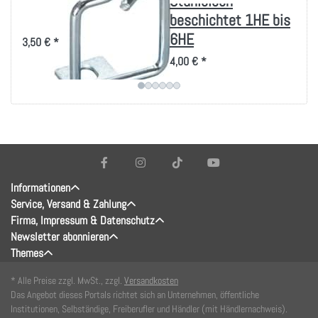
40x40mm, vertikale
Stahlblech
Kabelführung
beschichtet 1HE bis
6HE
3,50 € *
4,00 € *
Informationen
Service, Versand & Zahlung
Firma, Impressum & Datenschutz
Newsletter abonnieren
Themes
* Alle Preise zzgl. MwSt., zzgl.
Versandkosten
Das Angebot dieses Portals richtet sich an Unternehmen, öffentliche
Institutionen, Selbständige, Freiberufler und Händler (mit Händlernachweis).