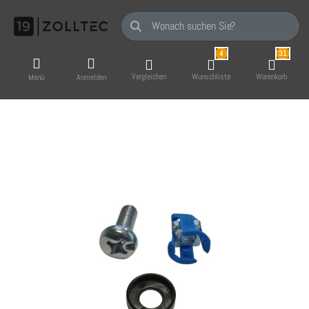
Geben Sie einen Suchbegriff ein. Während Sie
4
31
Vergleichen
Wunschliste
Warenkorb
Menü
Anmelden