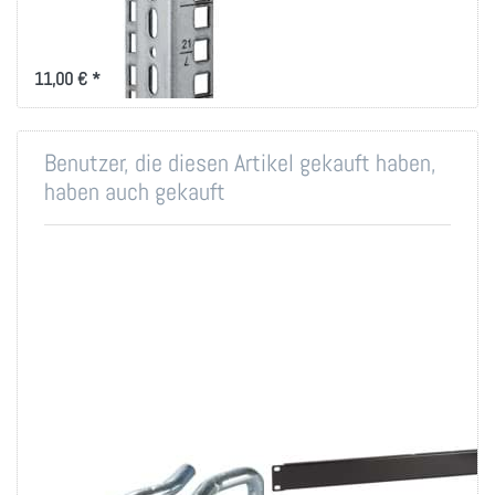
Set
kurze 19"-Rasterschiene als
vertikale Montageleiste für den
Serverschrank
11,00 € *
Benutzer, die diesen Artikel gekauft haben,
haben auch gekauft
Rangierbügel
Blindplatten