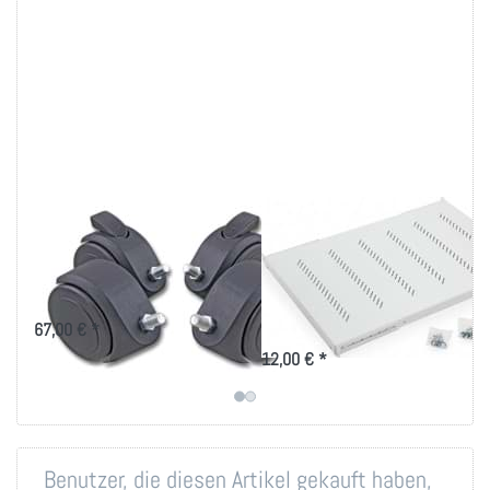
Rollen für 19 Zoll
19 Zoll Fachboden
Rahmen Duplex
bis 80kg Belastung
in versch. Tiefen
Rollen für 19 Zoll Rahmen und
Laborgestell
Ablage-Tablar 150 bis 950mm
67,00 € *
Tiefe für 19 Zoll IT-Schränke
12,00 € *
Benutzer, die diesen Artikel gekauft haben,