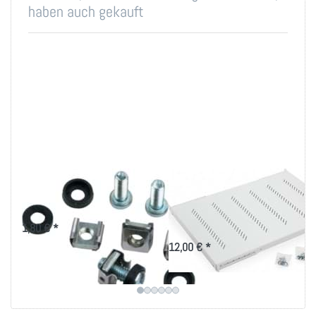
haben auch gekauft
Montageset M6 für
19 Zoll Fachboden
19 Zoll-Technik
bis 80kg Belastung
in versch. Tiefen
1,80 € *
12,00 € *