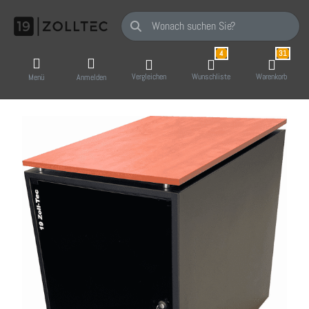
Geben Sie einen Suchbegriff ein. Während Sie
4
31
Vergleichen
Wunschliste
Warenkorb
Menü
Anmelden