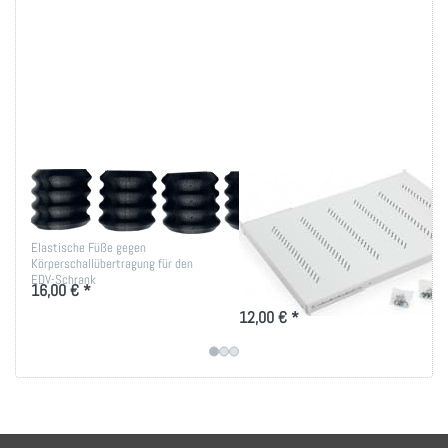
Vibrationsdämmende
19 Zoll Fachboden
Füße
bis 80kg Belastung
in versch. Tiefen
Elastische Füße gegen
Körperschallübertragung für den
Ablage-Tablar 150 bis 950mm
EDV-Schrank
16,00 € *
Tiefe für 19 Zoll IT-Schränke
12,00 € *