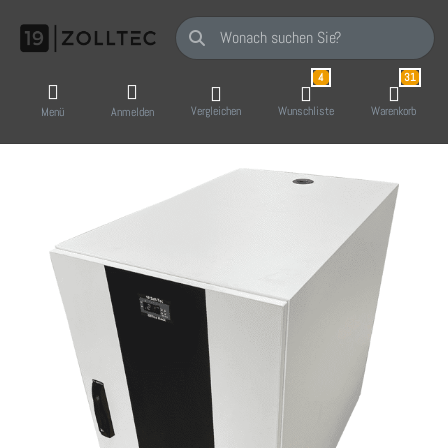
Geben Sie einen Suchbegriff ein. Während Sie
4
31
Vergleichen
Wunschliste
Warenkorb
Menü
Anmelden