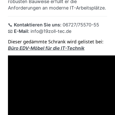
robusten Bauweise erfüllt er die
Anforderungen an moderne IT-Arbeitsplätze.
📞
Kontaktieren Sie uns:
06727/75570-55
📧
E-Mail:
info
@19zoll
-tec.de
Dieser gedämmte Schrank wird gelistet bei:
Büro EDV-Möbel für die IT-Technik