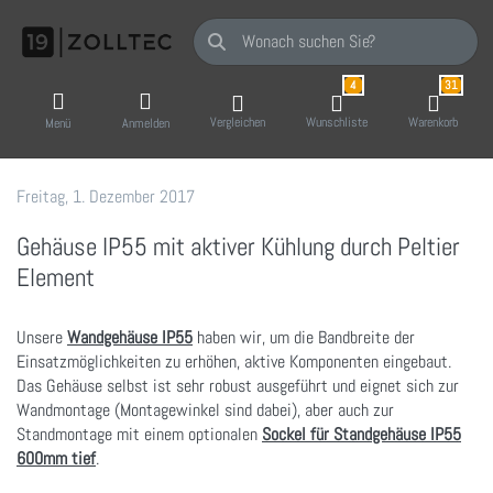
Geben Sie einen Suchbegriff ein. Während Sie
4
31
Vergleichen
Wunschliste
Warenkorb
Menü
Anmelden
Freitag, 1. Dezember 2017
19 Zoll-Tec GmbH
Gehäuse IP55 mit aktiver Kühlung durch Peltier
Element
Unsere
Wandgehäuse IP55
haben wir, um die Bandbreite der
Einsatzmöglichkeiten zu erhöhen, aktive Komponenten eingebaut.
Das Gehäuse selbst ist sehr robust ausgeführt und eignet sich zur
Wandmontage (Montagewinkel sind dabei), aber auch zur
Standmontage mit einem optionalen
Sockel für Standgehäuse IP55
600mm tief
.