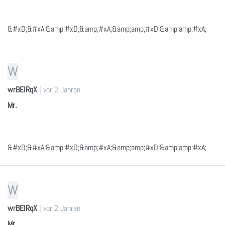
&#xD;&#xA;&amp;#xD;&amp;#xA;&amp;amp;#xD;&amp;amp;#xA;
W
wrBEIRqX
|
vor 2 Jahren
Mr.
&#xD;&#xA;&amp;#xD;&amp;#xA;&amp;amp;#xD;&amp;amp;#xA;
W
wrBEIRqX
|
vor 2 Jahren
Mr.