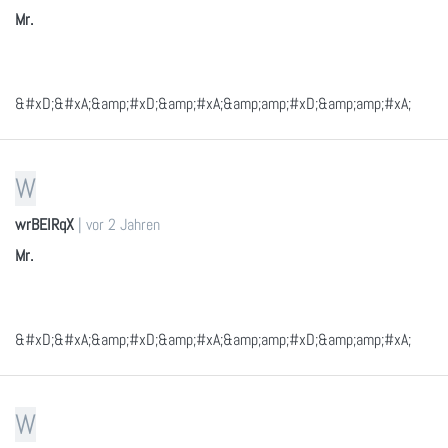
Mr.
&#xD;&#xA;&amp;#xD;&amp;#xA;&amp;amp;#xD;&amp;amp;#xA;
W
wrBEIRqX
|
vor 2 Jahren
Mr.
&#xD;&#xA;&amp;#xD;&amp;#xA;&amp;amp;#xD;&amp;amp;#xA;
W