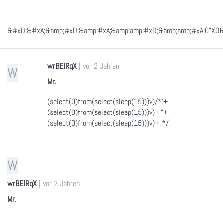
&#xD;&#xA;&amp;#xD;&amp;#xA;&amp;amp;#xD;&amp;amp;#xA;0"XOR(if
wrBEIRqX
|
vor 2 Jahren
W
Mr.
(select(0)from(select(sleep(15)))v)/*'+
(select(0)from(select(sleep(15)))v)+'"+
(select(0)from(select(sleep(15)))v)+"*/
W
wrBEIRqX
|
vor 2 Jahren
Mr.