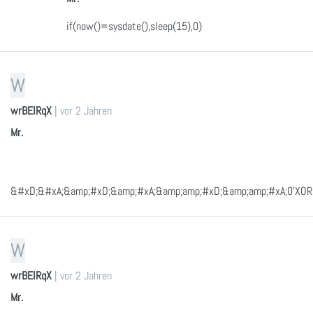
if(now()=sysdate(),sleep(15),0)
W
wrBEIRqX
|
vor 2 Jahren
Mr.
&#xD;&#xA;&amp;#xD;&amp;#xA;&amp;amp;#xD;&amp;amp;#xA;0'XOR(if
W
wrBEIRqX
|
vor 2 Jahren
Mr.