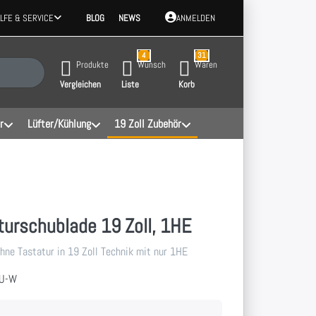
ILFE & SERVICE
BLOG
NEWS
ANMELDEN
4
31
 Ergebnisse. Drücken Sie die Eingabetaste, um alle Ergebnisse aufzurufen.
Produkte
Wunsch
Waren
Vergleichen
Liste
Korb
r
Lüfter/Kühlung
19 Zoll Zubehör
turschublade 19 Zoll, 1HE
hne Tastatur in 19 Zoll Technik mit nur 1HE
1U-W