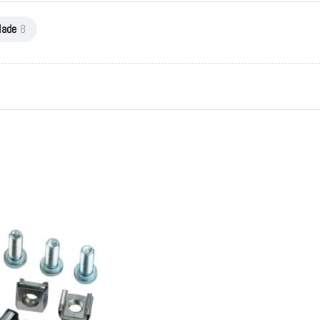
lade
8
 M6