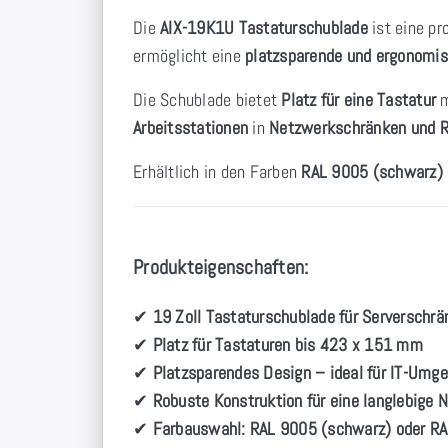
Die
AIX-19K1U Tastaturschublade
ist eine pr
ermöglicht eine
platzsparende und ergonomis
Die Schublade bietet
Platz für eine Tastatur
m
Arbeitsstationen
in
Netzwerkschränken und 
Erhältlich in den Farben
RAL 9005 (schwarz)
Produkteigenschaften:
✔
19 Zoll Tastaturschublade für Serverschr
✔
Platz für Tastaturen bis 423 x 151 mm
✔
Platzsparendes Design – ideal für IT-Um
✔
Robuste Konstruktion für eine langlebige 
✔
Farbauswahl: RAL 9005 (schwarz) oder RA