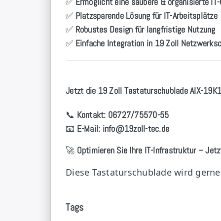
✅
Ermöglicht eine saubere & organisierte I
✅
Platzsparende Lösung für IT-Arbeitsplätze
✅
Robustes Design für langfristige Nutzung
✅
Einfache Integration in 19 Zoll Netzwerk
Jetzt die 19 Zoll Tastaturschublade AIX-19K1
📞
Kontakt:
06727/75570-55
📧
E-Mail:
info
@19zoll
-tec.de
🚀
Optimieren Sie Ihre IT-Infrastruktur – Jetz
Diese Tastaturschublade wird gerne
Tags