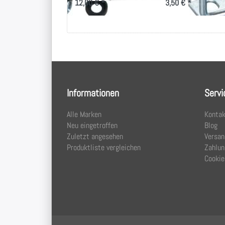
12,00 € *
3,50 € *
Informationen
Servi
Alle Marken
Kontak
Neu eingetroffen
Blog
Zuletzt angesehen
Versan
Produktliste vergleichen
Zahlun
Cookie