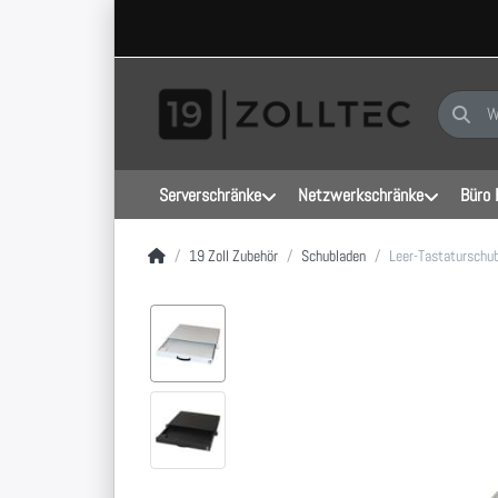
Geben Sie
Serverschränke
Netzwerkschränke
Büro 
Startseite
19 Zoll Zubehör
Schubladen
Leer-Tastaturschub