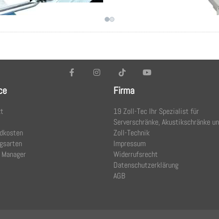
ce
Firma
t
19 Zoll-Tec Ihr Spezialist für
Serverschränke, Akustikschränke u
dkosten
Zoll-Technik
gsarten
Impressum
 Manager
Widerrufsrecht
Datenschutzerklärung
AGB