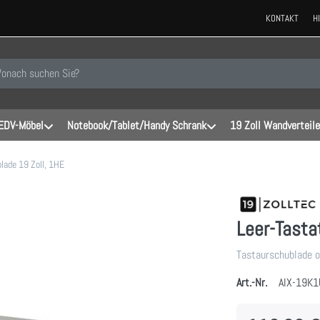
KONTAKT
H
 einen Suchbegriff ein. Während Sie tippen, erscheinen automatisch erste
EDV-Möbel
Notebook/Tablet/Handy Schrank
19 Zoll Wandverteile
lade 19 Zoll, 1HE
Leer-Tasta
Tastaurschublade o
Art.-Nr.
AIX-19K