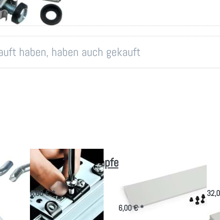
kauft haben, haben auch gekauft
Körperschalldämpfer
19" Blindplatten
Pa
M6 x 16
mit
CA
Kunstoffclips
6,00 € *
32,0
6,00 € *