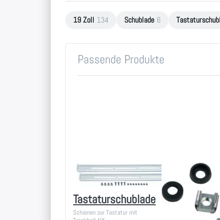
19 Zoll
134
Schublade
6
Tastaturschub
Passende Produkte
Montageschienen
Montageset
für 19 Zoll
für 19 Zoll-
Tastaturschublade
Technik
Schienen zur Tastatur mit
Montageset für 19 Zoll