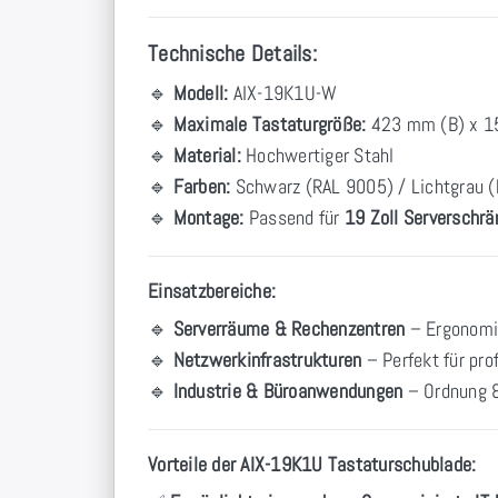
Technische Details:
🔹
Modell:
AIX-19K1U-W
🔹
Maximale Tastaturgröße:
423 mm (B) x 1
🔹
Material:
Hochwertiger Stahl
🔹
Farben:
Schwarz (RAL 9005) / Lichtgrau 
🔹
Montage:
Passend für
19 Zoll Serverschr
Einsatzbereiche:
🔹
Serverräume & Rechenzentren
– Ergonomis
🔹
Netzwerkinfrastrukturen
– Perfekt für pr
🔹
Industrie & Büroanwendungen
– Ordnung & 
Vorteile der AIX-19K1U Tastaturschublade: