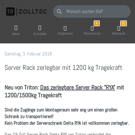
Geben Sie einen Suchbegriff ein. Während Sie
4
31
Vergleichen
Wunschliste
Warenkorb
Menü
Anmelden
Samstag, 3. Februar 2018
19 Zoll-Tec GmbH
Server Rack zerlegbar mit 1200 kg Tragekraft
Neu von Triton:
Das zerlegbare Server Rack "RYA"
mit
1200/1500kg Tragekraft
Sind die Zugänge zum Montageraum sehr eng um einen großen
Schrank zu transportieren?
Kein Problem der Serverschrank Delta RYA ist vollkommen zerlegbar.
Das 19 Zoll Server Rack Delta RYA von Triton verbindet die