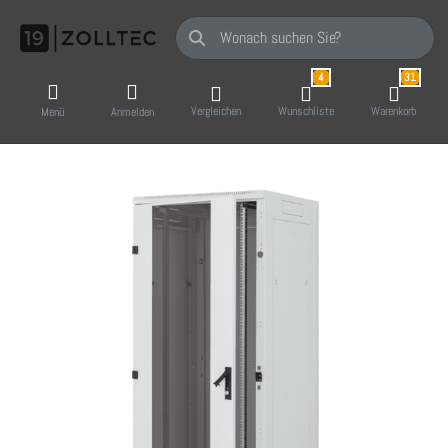
Geben Sie einen Suchbegriff ein. Während Sie
4
31
Vergleichen
Wunschliste
Warenkorb
Menü
Anmelden