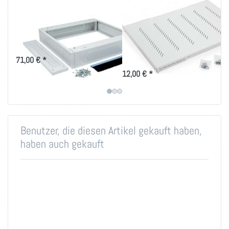
Sockel 125mm Höhe
19 Zoll Fachboden
versch. Größen
bis 80kg Belastung
in versch. Tiefen
für Triton-Schränke RMA und RZA
Ablage-Tablar 150 bis 950mm
71,00 € *
Tiefe für 19 Zoll IT-Schränke
12,00 € *
Benutzer, die diesen Artikel gekauft haben,
haben auch gekauft