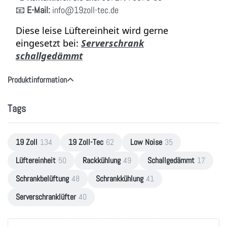
📧
E-Mail:
info
@19zoll
-tec.de
Diese leise Lüftereinheit wird gerne
eingesetzt bei:
Serverschrank
schallgedämmt
Produktinformation
Tags
19 Zoll
134
19 Zoll-Tec
62
Low Noise
35
Lüftereinheit
50
Rackkühlung
49
Schallgedämmt
17
Schrankbelüftung
48
Schrankkühlung
41
Serverschranklüfter
40