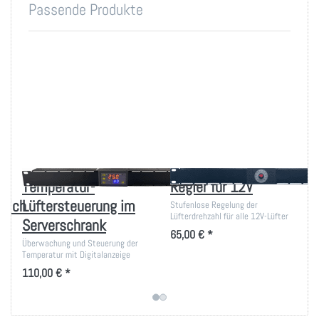
Passende Produkte
Temperatur-
Regler für 12V
reich
Lüftersteuerung im
Stufenlose Regelung der
Lüfterdrehzahl für alle 12V-Lüfter
Serverschrank
65,00 € *
Überwachung und Steuerung der
Temperatur mit Digitalanzeige
110,00 € *