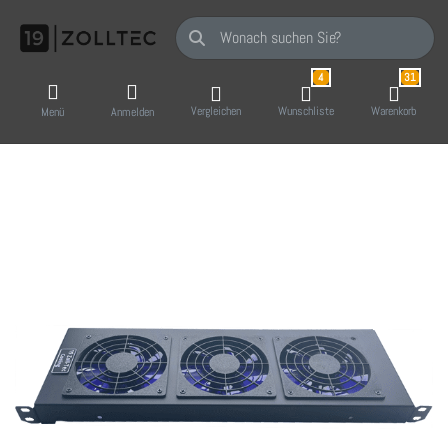
Geben Sie einen Suchbegriff ein. Während Sie
4
31
Vergleichen
Wunschliste
Warenkorb
Menü
Anmelden