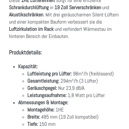
Diese
1HE Lüftereinheit
sorgt für eine effiziente
Schrankdurchlüftung
in
19 Zoll Serverschränken
und
Akustikschränken
. Mit drei geräuscharmen Silent-Lüftern
und einer kompakten Bauform verbessert sie die
Luftzirkulation im Rack
und verhindert Wärmestau im
hinteren Bereich der Einbauten.
Produktdetails:
Kapazität:
Luftleistung pro Lüfter:
98m³/h (freiblasend)
Gesamtleistung:
294m³/h (3 Lüfter)
Geräuschpegel:
Nur 23,9 dB/A
Leistungsaufnahme:
1,8 Watt pro Lüfter
Abmessungen & Montage:
Montagehöhe:
1HE
Breite:
485 mm (19 Zoll kompatibel)
Tiefe:
150 mm