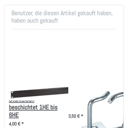
Benutzer, die diesen Artikel gekauft haben,
haben auch gekauft
Blindplatten
Rangierbügel
Stahlblech
40x40mm, vertikale
beschichtet 1HE bis
Kabelführung
6HE
3,50 € *
4,00 € *