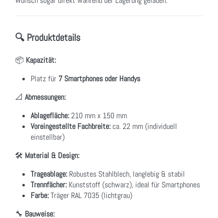
Wunsch sogar direkt während der Lagerung geladen.
🔍 Produktdetails
📦
Kapazität:
Platz für
7 Smartphones oder Handys
📐
Abmessungen:
Ablagefläche:
210 mm x 150 mm
Voreingestellte Fachbreite:
ca. 22 mm (individuell
einstellbar)
🛠
Material & Design:
Trageablage:
Robustes Stahlblech, langlebig & stabil
Trennfächer:
Kunststoff (schwarz), ideal für Smartphones
Farbe:
Träger RAL 7035 (lichtgrau)
🔧
Bauweise: