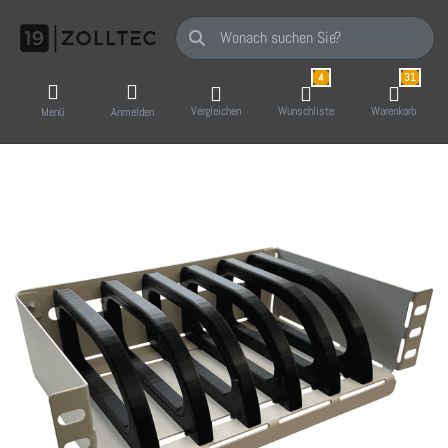
Geben Sie einen Suchbegriff ein. Während Sie
4
31
Vergleichen
Wunschliste
Warenkorb
Menü
Anmelden