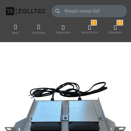
Geben Sie einen Suchbegriff ein. Während Sie
4
31
Vergleichen
Wunschliste
Warenkorb
Menü
Anmelden