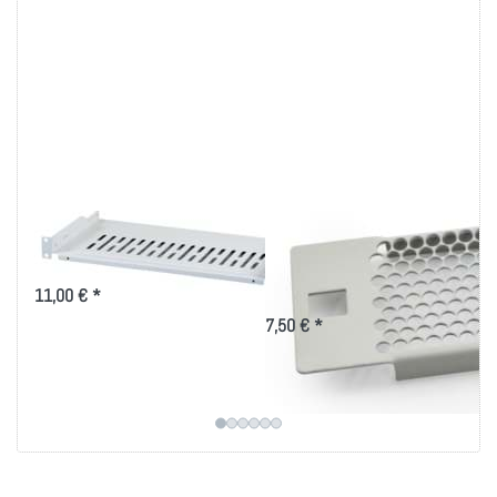
Fachboden/Wanne
19 Zoll perforierte
Tiefe 150/250mm
Blindplatten mit
Kunstoffclips
11,00 € *
7,50 € *