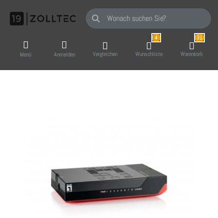
Geben Sie einen Suchbegriff ein. Während Sie
4
31
Vergleichen
Wunschliste
Warenkorb
Menü
Anmelden