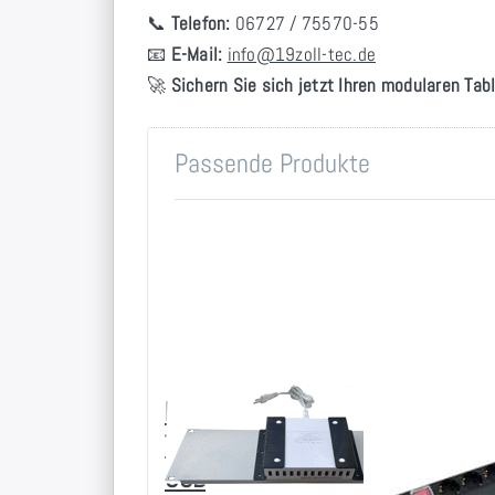
📞
Telefon:
06727 / 75570-55
📧
E-Mail:
info@19zoll-tec.de
🚀
Sichern Sie sich jetzt Ihren modularen Tabl
Passende Produkte
Ladegerät-
19 Zoll
Träger mit 12
Steckdosenl
USB
8-fach Schu