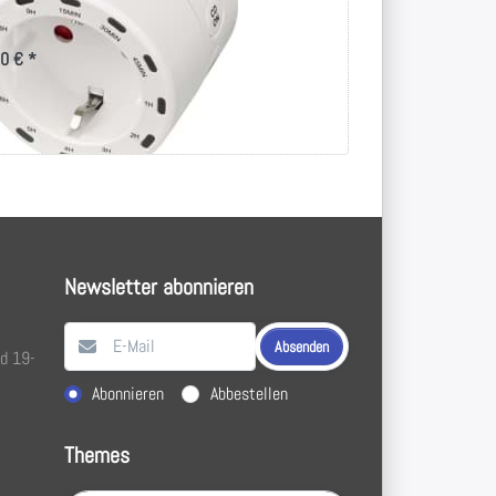
unden-Countdown-
ltsteckdose
0 € *
Newsletter abonnieren
Absenden
nd 19-
Aktion wählen
Abonnieren
Abbestellen
Themes