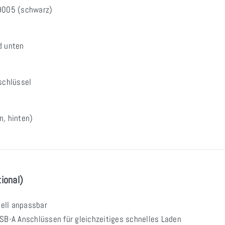
 9005 (schwarz)
d unten
schlüssel
n, hinten)
ional)
uell anpassbar
USB-A Anschlüssen für gleichzeitiges schnelles Laden