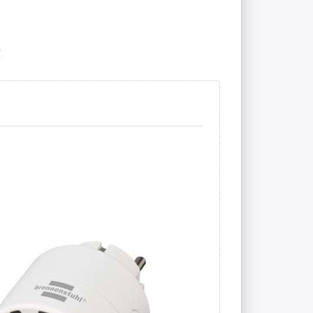
!
untdown-
er für
deschränke