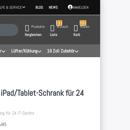
ILFE & SERVICE
BLOG
NEWS
ANMELDEN
4
31
 Ergebnisse. Drücken Sie die Eingabetaste, um alle Ergebnisse aufzurufen.
Produkte
Wunsch
Waren
Vergleichen
Liste
Korb
r
Lüfter/Kühlung
19 Zoll Zubehör
iPad/Tablet-Schrank für 24
ng für 24 IT-Geräte
5/45