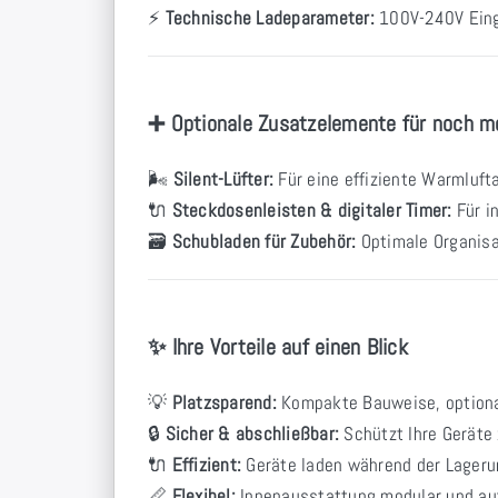
⚡
Technische Ladeparameter:
100V-240V Eing
➕ Optionale Zusatzelemente für noch m
🌬
Silent-Lüfter:
Für eine effiziente Warmluft
🔌
Steckdosenleisten & digitaler Timer:
Für i
🗃
Schubladen für Zubehör:
Optimale Organisa
✨ Ihre Vorteile auf einen Blick
💡
Platzsparend:
Kompakte Bauweise, optiona
🔒
Sicher & abschließbar:
Schützt Ihre Geräte 
🔌
Effizient:
Geräte laden während der Lageru
📏
Flexibel:
Innenausstattung modular und auf