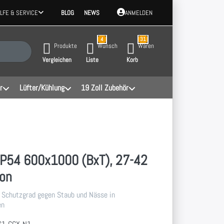
ILFE & SERVICE
BLOG
NEWS
ANMELDEN
4
31
 Ergebnisse. Drücken Sie die Eingabetaste, um alle Ergebnisse aufzurufen.
Produkte
Wunsch
Waren
Vergleichen
Liste
Korb
r
Lüfter/Kühlung
19 Zoll Zubehör
IP54 600x1000 (BxT), 27-42
ton
 Schutzgrad gegen Staub und Nässe in
en