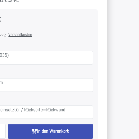
61-CCX-N1
€
 zzgl.
Versandkosten
7035)
mm
seinsatztür / Rückseite=Rückwand
In den Warenkorb