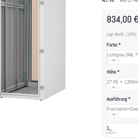
Art.-Nr.
RIE-27-A
834,00 
zzgl. MwSt. (19%),
Farbe
Lichtgrau (RAL 
Höhe
27 HE = 1300
Ausführung
Frontseite=Gla
1
Palette