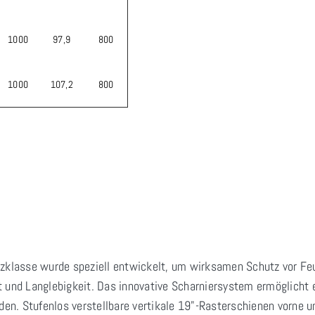
1000
97,9
800
1000
107,2
800
zklasse wurde speziell entwickelt, um wirksamen Schutz vor Feu
 und Langlebigkeit. Das innovative Scharniersystem ermöglicht e
. Stufenlos verstellbare vertikale 19"-Rasterschienen vorne und 