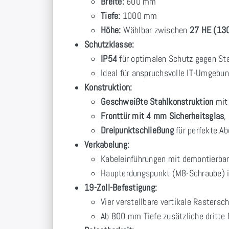
Breite:
600 mm
Tiefe:
1000 mm
Höhe:
Wählbar zwischen
27 HE (13
Schutzklasse:
IP54
für optimalen Schutz gegen Sta
Ideal für anspruchsvolle IT-Umgebu
Konstruktion:
Geschweißte Stahlkonstruktion
mit
Fronttür mit 4 mm Sicherheitsglas
,
Dreipunktschließung
für perfekte Ab
Verkabelung:
Kabeleinführungen mit demontierba
Haupterdungspunkt (M8-Schraube) i
19-Zoll-Befestigung:
Vier verstellbare vertikale Rastersc
Ab 800 mm Tiefe zusätzliche dritte