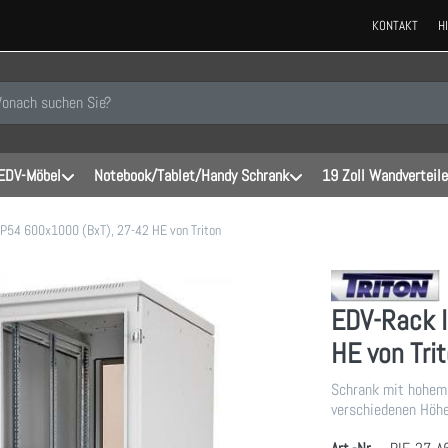
KONTAKT
H
 einen Suchbegriff ein. Während Sie tippen, erscheinen automatisch erste
EDV-Möbel
Notebook/Tablet/Handy Schrank
19 Zoll Wandverteile
P54 600x1000 (BxT), 27-42 HE von Triton
EDV-Rack 
HE von Tri
Schrank mit hohem
verschiedenen Höh