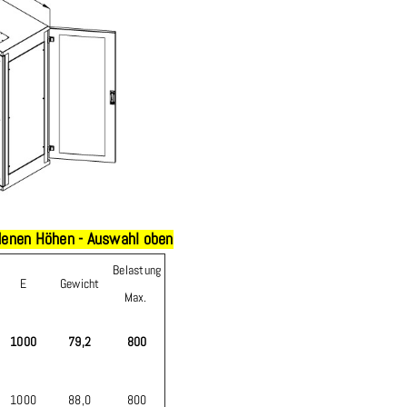
enen Höhen - Auswahl oben
Belastung
E
Gewicht
Max.
1000
79,2
800
1000
88,0
800