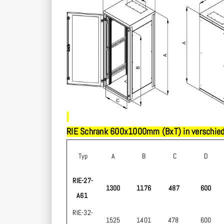
RIE Schrank 600x1000mm (BxT) in verschied
Typ
A
B
C
D
RIE-27-
1300
1176
487
600
A61
RIE-32-
1525
1401
478
600