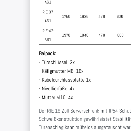
A61
RIE-37-
1750
1626
478
600
A61
RIE-42-
1970
1846
478
600
A61
Beipack:
- Türschlüssel 2x
- Käfigmutter M6 16x
- Kabeldurchlassplatte 1x
- Nivellierfüße 4x
- Mutter M10 4x
Der RIE 19 Zoll Serverschrank mit IP54 Schut
Schweißkonstruktion gewährleistet Stabilität
Türanschlag kann mühelos ausgetauscht werden