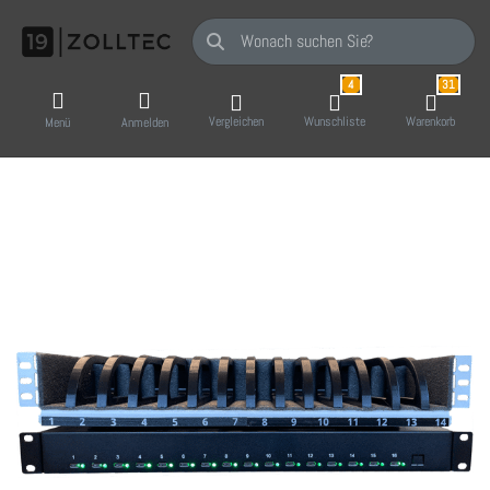
Geben Sie einen Suchbegriff ein. Während Sie
4
31
Vergleichen
Wunschliste
Warenkorb
Menü
Anmelden