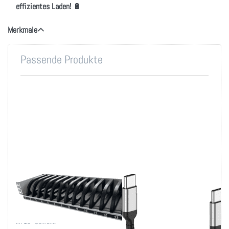
effizientes Laden!
🔋
Merkmale
Passende Produkte
Smartphone/Handy
USB-C Ladekabel
Ablage 14-fach
kurz
Ablagefächer für 14 Smartphones
USB Typ-C auf USB-C-Stecker,
im 19"-Schrank
0,2m Kabel