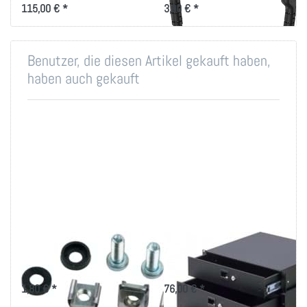
115,00 € *
3,90 € *
Benutzer, die diesen Artikel gekauft haben,
haben auch gekauft
Montageset M6 für
19 Zoll Schublade 1
19 Zoll-Technik
bis 4HE, schwarz
1,80 € *
76,00 € *