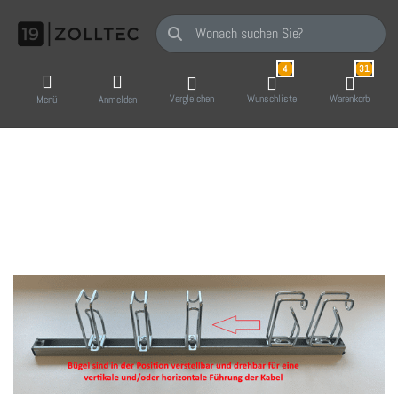
Geben Sie einen Suchbegriff ein. Während Sie
4
31
Vergleichen
Wunschliste
Warenkorb
Menü
Anmelden