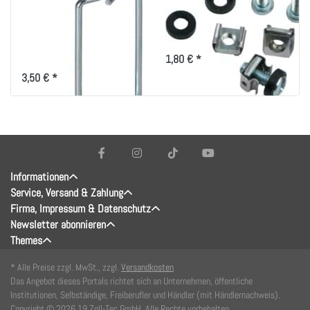
40x80mm, vertikale
19 Zoll-Technik
Kabelführung
Montageset für 19 Zoll
Befestigung
für das optimierte
1,80 € *
Kabelmanagement mit
Rangierbügel 40x80
3,50 € *
Informationen
Service, Versand & Zahlung
Firma, Impressum & Datenschutz
Newsletter abonnieren
Themes
* Alle Preise zzgl. MwSt., zzgl.
Versandkosten
Das Angebot dieses Portals richtet sich an Unternehmen, öffentliche
Institutionen, Selbständige, Freiberufler und Händler (mit Händlernachweis).
Copyright © 2026 19 Zoll-Tec GmbH. Alle Rechte vorbehalten.