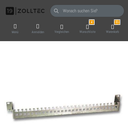
Geben Sie einen Suchbegriff ein. Während Sie
4
31
Vergleichen
Wunschliste
Warenkorb
Menü
Anmelden