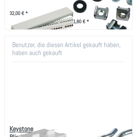
19 Zoll-Technik
37668.1 19" Patchpanel 1HE mit
24x RJ45
Montageset für 19 Zoll
32,00 € *
Befestigung
1,80 € *
Benutzer, die diesen Artikel gekauft haben,
haben auch gekauft
Keystone
Rangierbügel