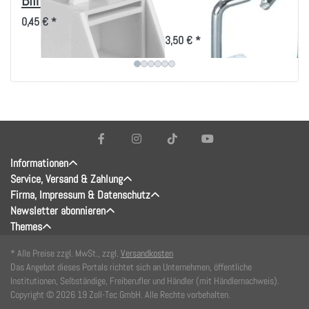
Blindeinsätze
40x40mm, vertikale
Kabelführung
0,45 € *
3,50 € *
Informationen
Service, Versand & Zahlung
Firma, Impressum & Datenschutz
Newsletter abonnieren
Themes
* Alle Preise zzgl. MwSt., zzgl.
Versandkosten
Das Angebot dieses Portals richtet sich an Unternehmen, öffentliche
Institutionen, Selbständige, Freiberufler und Händler (mit Händlernachweis).
Copyright © 2026 19 Zoll-Tec GmbH. Alle Rechte vorbehalten.