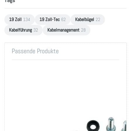
19 Zoll
134
19 Zoll-Tec
62
Kabelbügel
22
Kabelführung
32
Kabelmanagement
28
Passende Produkte
Patchpanel CAT.5E
Montageset M6 für