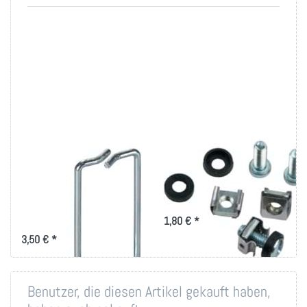
Rangierbügel
Montageset M6 für
40x80mm, vertikale
19 Zoll-Technik
Kabelführung
Montageset für 19 Zoll
Befestigung
für das optimierte
1,80 € *
Kabelmanagement mit
Rangierbügel 40x80
3,50 € *
Benutzer, die diesen Artikel gekauft haben,