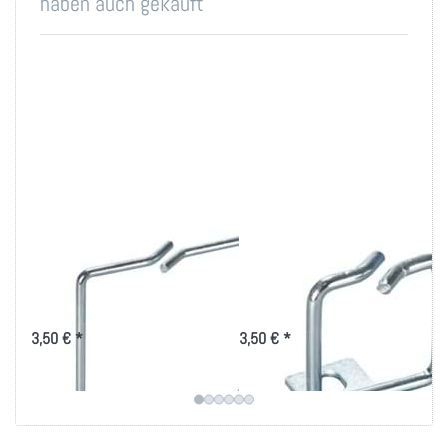
haben auch gekauft
Rangierbügel
Rangierbügel
80x80mm, vertikale
40x40mm, vertikale
Kabelführung
Kabelführung
3,50 € *
3,50 € *