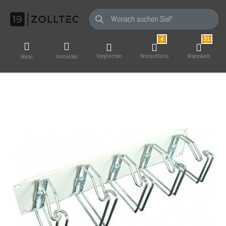
Geben Sie einen Suchbegriff ein. Während Sie
4
31
Vergleichen
Wunschliste
Warenkorb
Menü
Anmelden