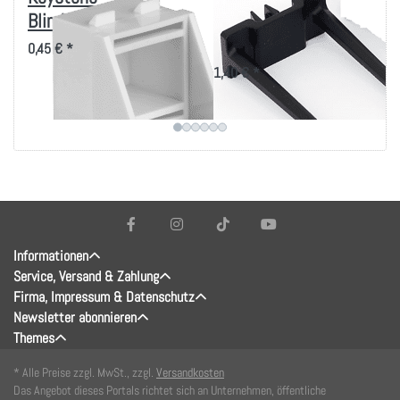
Blindeinsätze
60x30mm für 9mm²
Ausbruch
0,45 € *
1,40 € *
Informationen
Service, Versand & Zahlung
Firma, Impressum & Datenschutz
Newsletter abonnieren
Themes
* Alle Preise zzgl. MwSt., zzgl.
Versandkosten
Das Angebot dieses Portals richtet sich an Unternehmen, öffentliche