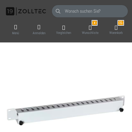
Geben Sie einen Suchbegriff ein. Während Sie
4
31
Vergleichen
Wunschliste
Warenkorb
Menü
Anmelden