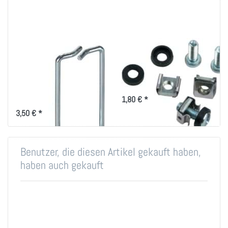
Rangierbügel
Montageset M6 für
40x80mm, vertikale
19 Zoll-Technik
Kabelführung
Montageset für 19 Zoll
Befestigung
für das optimierte
1,80 € *
Kabelmanagement mit
Rangierbügel 40x80
3,50 € *
Benutzer, die diesen Artikel gekauft haben,
haben auch gekauft