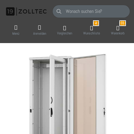
Geben Sie einen Suchbegriff ein. Während Sie
4
31
Vergleichen
Wunschliste
Warenkorb
Menü
Anmelden