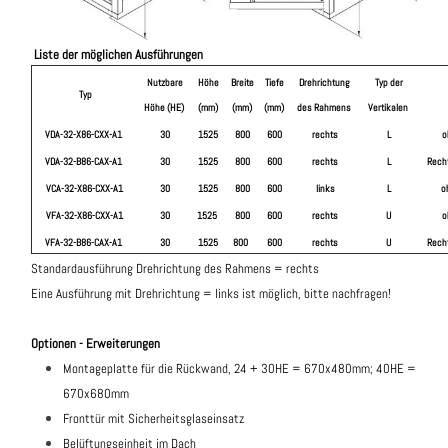
Liste der möglichen Ausführungen
Nutzbare
Höhe
Breite
Tiefe
Drehrichtung
Typ der
Typ
Höhe (HE)
(mm)
(mm)
(mm)
des Rahmens
Vertikalen
VDA-32-X86-CXX-A1
30
1525
800
600
rechts
L
o
VDA-32-B86-CAX-A1
30
1525
800
600
rechts
L
Rech
VCA-32-X86-CXX-A1
30
1525
800
600
links
L
o
VFA-32-X86-CXX-A1
30
1525
800
600
rechts
U
o
VFA-32-B86-CAX-A1
30
1525
800
600
rechts
U
Rech
Standardausführung Drehrichtung des Rahmens = rechts
Eine Ausführung mit Drehrichtung = links ist möglich, bitte nachfragen!
Optionen - Erweiterungen
Montageplatte für die Rückwand, 24 + 30HE = 670x480mm; 40HE =
670x680mm
Fronttür mit Sicherheitsglaseinsatz
Belüftungseinheit im Dach