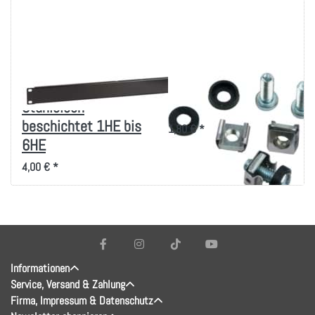
Blindplatten
Montageset M6 für
Stahlblech
19 Zoll-Technik
beschichtet 1HE bis
1,80 € *
6HE
4,00 € *
Informationen
Service, Versand & Zahlung
Firma, Impressum & Datenschutz