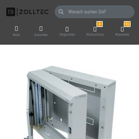
Geben Sie einen Suchbegriff ein. Während Sie
4
31
Vergleichen
Wunschliste
Warenkorb
Menü
Anmelden