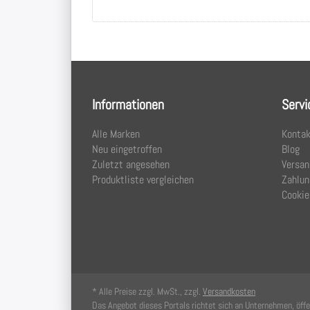
Informationen
Servi
Alle Marken
Kontak
Neu eingetroffen
Blog
Zuletzt angesehen
Versan
Produktliste vergleichen
Zahlun
Cookie
* Alle Preise zzgl. MwSt., zzgl.
Versandkosten
Das Angebot dieses Portals richtet sich an Unternehmen, öffen