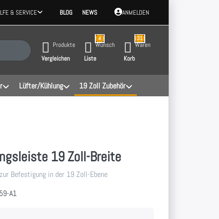
ILFE & SERVICE
BLOG
NEWS
ANMELDEN
4
31
 Ergebnisse. Drücken Sie die Eingabetaste, um alle Ergebnisse aufzurufen.
Produkte
Wunsch
Waren
Vergleichen
Liste
Korb
r
Lüfter/Kühlung
19 Zoll Zubehör
ngsleiste 19 Zoll-Breite
zur Befestigung in der 19 Zoll-Ebene
59-A1