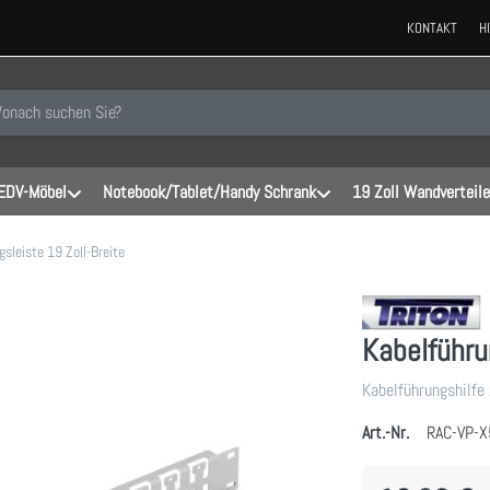
KONTAKT
H
 einen Suchbegriff ein. Während Sie tippen, erscheinen automatisch erste
EDV-Möbel
Notebook/Tablet/Handy Schrank
19 Zoll Wandverteile
gsleiste 19 Zoll-Breite
Kabelführu
Kabelführungshilfe 
Art.-Nr.
RAC-VP-X