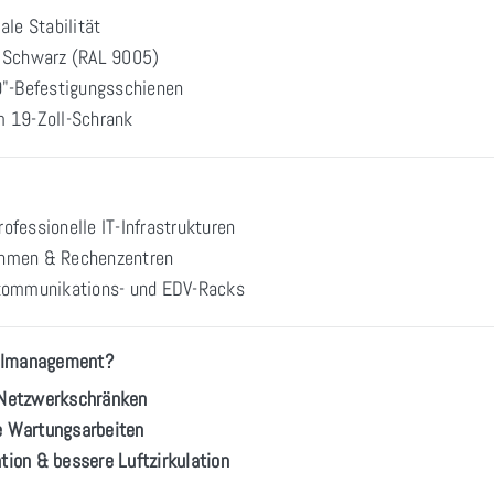
le Stabilität
 Schwarz (RAL 9005)
9"-Befestigungsschienen
m 19-Zoll-Schrank
rofessionelle IT-Infrastrukturen
ehmen & Rechenzentren
kommunikations- und EDV-Racks
belmanagement?
n Netzwerkschränken
re Wartungsarbeiten
ation & bessere Luftzirkulation