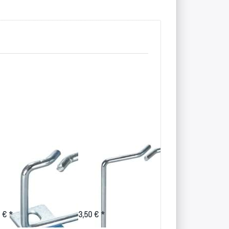
ngierbügel
Rangierbügel
Montageset
x40mm,
80x80mm,
für 19 Zoll-
tikale
vertikale
Technik
belführung
Kabelführung
1,80 € *
 € *
3,50 € *