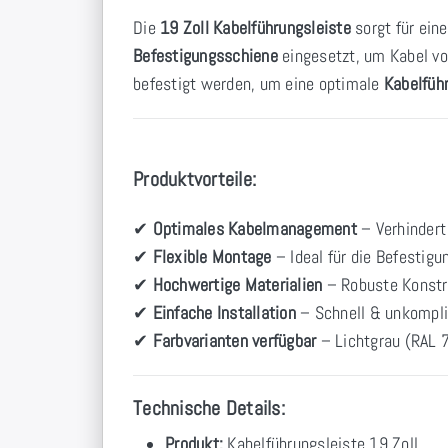
Die
19 Zoll Kabelführungsleiste
sorgt für ein
Befestigungsschiene
eingesetzt, um Kabel v
befestigt werden, um eine optimale
Kabelfüh
Produktvorteile:
✔
Optimales Kabelmanagement
– Verhindert 
✔
Flexible Montage
– Ideal für die Befestig
✔
Hochwertige Materialien
– Robuste Konstru
✔
Einfache Installation
– Schnell & unkompli
✔
Farbvarianten verfügbar
– Lichtgrau (RAL 
Technische Details:
Produkt:
Kabelführungsleiste 19 Zoll