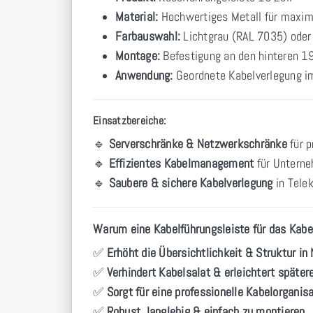
Material:
Hochwertiges Metall für maxima
Farbauswahl:
Lichtgrau (RAL 7035) oder
Montage:
Befestigung an den hinteren 1
Anwendung:
Geordnete Kabelverlegung i
Einsatzbereiche:
🔹
Serverschränke & Netzwerkschränke
für p
🔹
Effizientes Kabelmanagement
für Untern
🔹
Saubere & sichere Kabelverlegung
in Tele
Warum eine Kabelführungsleiste für das Ka
✅
Erhöht die Übersichtlichkeit & Struktur i
✅
Verhindert Kabelsalat & erleichtert späte
✅
Sorgt für eine professionelle Kabelorganis
✅
Robust, langlebig & einfach zu montieren