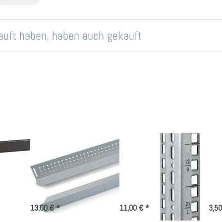
kauft haben, haben auch gekauft
Schwerlastschienen
19 Zoll
Ra
380 bis 780mm
Befestigungsschiene
40
für Triton Rack
4 bis 18 HE im
ver
´s
2er-Set
Ka
13,00 € *
11,00 € *
3,50