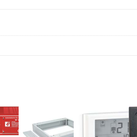
Sockel 125mm
Fernbedienung
Kl
Höhe versch.
für Split- Klima
Te
Größen
Erweiterung für Kühlsystem
Kontr
REMKO
Schr