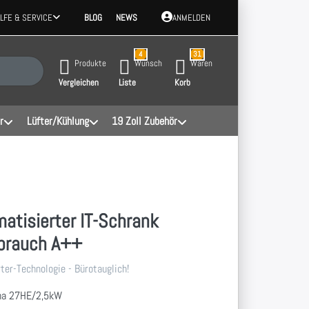
ILFE & SERVICE
BLOG
NEWS
ANMELDEN
4
31
 Ergebnisse. Drücken Sie die Eingabetaste, um alle Ergebnisse aufzurufen.
Produkte
Wunsch
Waren
Vergleichen
Liste
Korb
r
Lüfter/Kühlung
19 Zoll Zubehör
matisierter IT-Schrank
rbrauch A++
rter-Technologie - Bürotauglich!
ima 27HE/2,5kW