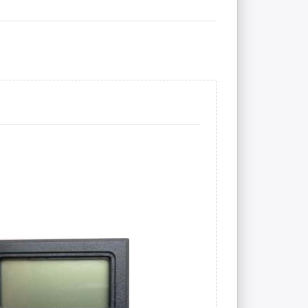
eine
mperaturanzeige
olle der
ankinnentemperatur