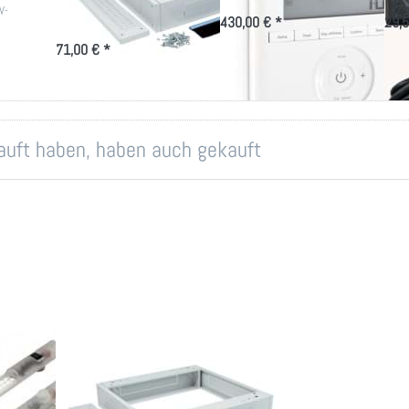
V-
für Triton-Schränke RMA und
430,00 € *
29,5
RZA
71,00 € *
kauft haben, haben auch gekauft
Sockel 125mm
einheit
Höhe versch.