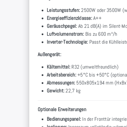
Leistungsstufen:
2500W oder 3500W (w
Energieeffizienzklasse:
A++
Geräuschpegel:
Ab 21 dB(A) im Silent-M
Luftvolumenstrom:
Bis zu 600 m³/h
Inverter-Technologie:
Passt die Kühlleist
Außengerät:
Kältemittel:
R32 (umweltfreundlich)
Arbeitsbereich:
+5°C bis +50°C (optional
Abmessungen:
550x805x194 mm (HxBx
Gewicht:
22,7 kg
Optionale Erweiterungen
Bedienungspanel:
In der Fronttür integrie
Isolierung:
Innenraum vollständig wärmeis