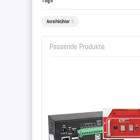
Anreihkühler
5
Passende Produkte
SM EDV-
ETP
Überwachung
Löschanlage
mit mehreren
0,7kg