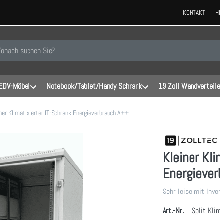
KONTAKT
H
 einen Suchbegriff ein. Während Sie tippen, erscheinen automatisch erste
EDV-Möbel
Notebook/Tablet/Handy Schrank
19 Zoll Wandverteile
ner Klimatisierter IT-Schrank Energieverbrauch A++
Kleiner Kli
Energieve
Sehr leise mit Inve
Art.-Nr.
Split Kl