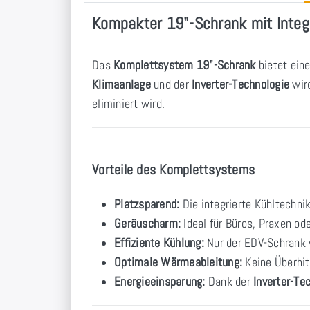
Kompakter 19"-Schrank mit Integr
Das
Komplettsystem 19"-Schrank
bietet ein
Klimaanlage
und der
Inverter-Technologie
wird
eliminiert wird.
Vorteile des Komplettsystems
Platzsparend:
Die integrierte Kühltechni
Geräuscharm:
Ideal für Büros, Praxen od
Effiziente Kühlung:
Nur der EDV-Schrank w
Optimale Wärmeableitung:
Keine Überhit
Energieeinsparung:
Dank der
Inverter-Te