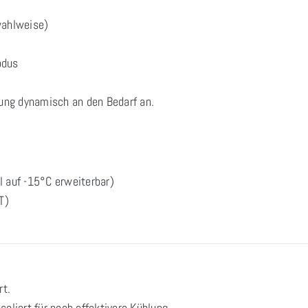
ahlweise)
odus
ung dynamisch an den Bedarf an.
 auf -15°C erweiterbar)
T)
rt.
oliert für noch effektivere Kühlung.