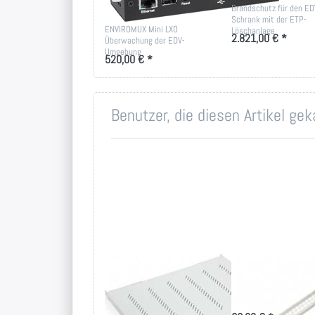
Sensoren
Brandschutz für den ED
Schrank mit der ETP-
ENVIROMUX Mini LXO
Löschanlage
2.821,00 € *
Überwachung der EDV-
Umgebung
520,00 € *
Benutzer, die diesen Artikel ge
19 Zoll
LED
Fachboden bis
Beleuchtungs