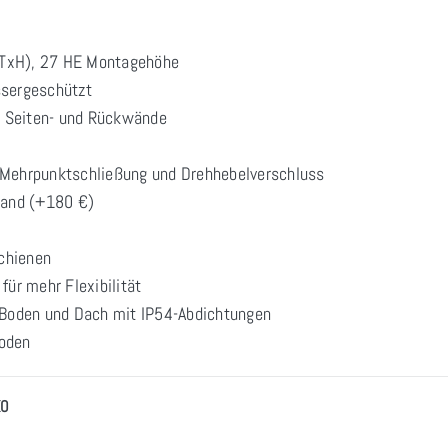
xH), 27 HE Montagehöhe
ssergeschützt
 Seiten- und Rückwände
 Mehrpunktschließung und Drehhebelverschluss
kwand (+180 €)
Schienen
für mehr Flexibilität
Boden und Dach mit IP54-Abdichtungen
oden
KO