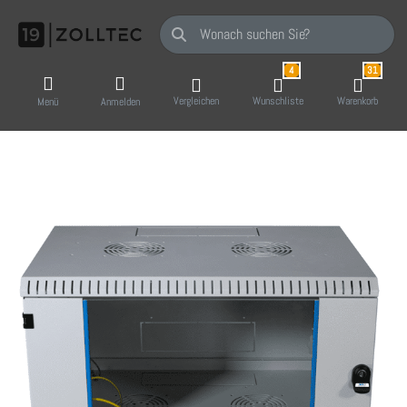
Geben Sie einen Suchbegriff ein. Während Sie
4
31
Vergleichen
Wunschliste
Warenkorb
Menü
Anmelden