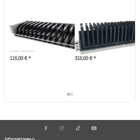
Smartphone/Handy
Induktives
Ablage 14-fach
Lademodul
Ablagefächer für 14 Smartphones
Ablage- und Ladefächer für
im 19"-Schrank
Smartphones im 19"-Schrank
115,00 € *
310,00 € *
Informationen