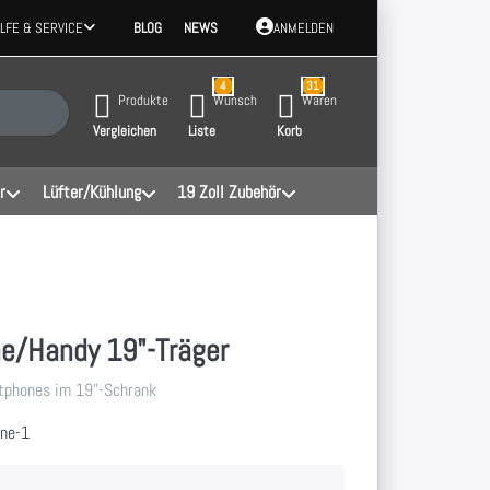
ILFE & SERVICE
BLOG
NEWS
ANMELDEN
4
31
 Ergebnisse. Drücken Sie die Eingabetaste, um alle Ergebnisse aufzurufen.
Produkte
Wunsch
Waren
Vergleichen
Liste
Korb
r
Lüfter/Kühlung
19 Zoll Zubehör
e/Handy 19"-Träger
rtphones im 19"-Schrank
ne-1