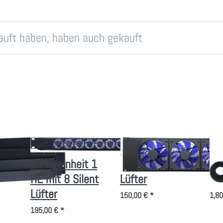
kauft haben, haben auch gekauft
in
Silent
Belüftungseinheit
Mo
3mm
Lüftereinheit 1
3 HE/3 Silent
für
HE mit 8 Silent
Lüfter
Te
Lüfter
150,00 € *
1,80
195,00 € *