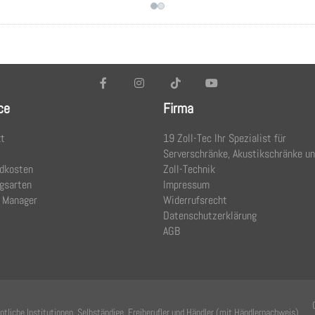
ce
Firma
t
19 Zoll-Tec Ihr Spezialist für
Serverschränke, Akustikschränke u
dkosten
Zoll-Technik
gsarten
Impressum
 Manager
Widerrufsrecht
Datenschutzerklärung
AGB
tliche Institutionen, Selbständige, Freiberufler und Händler (mit Händlernachweis).