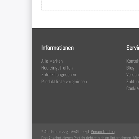
Informationen
Servi
Alle Marken
Kontak
Neu eingetroffen
Blog
Zuletzt angesehen
Versan
Produktliste vergleichen
Zahlun
Cookie
* Alle Preise zzgl. MwSt., zzgl.
Versandkosten
Das Angebot dieses Portals richtet sich an Unternehmen, öffen