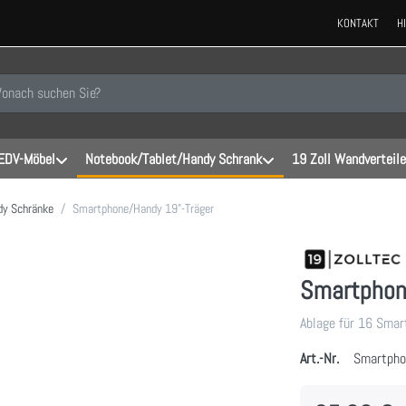
KONTAKT
H
 einen Suchbegriff ein. Während Sie tippen, erscheinen automatisch erste
EDV-Möbel
Notebook/Tablet/Handy Schrank
19 Zoll Wandverteile
y Schränke
Smartphone/Handy 19"-Träger
Smartphon
Ablage für 16 Sma
Art.-Nr.
Smartpho