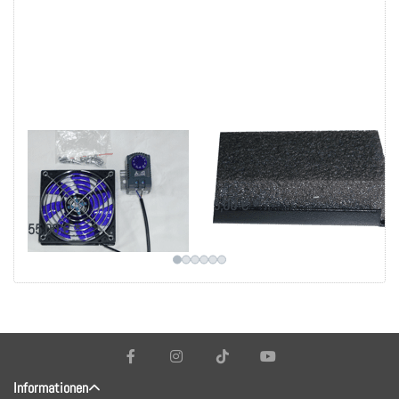
Leiser Lüfter mit
Akustik-Blindplatte
Thermostat zum
zur Schalldämpfung
Selbsteinbau
5,00 € *
55,00 € *
Informationen