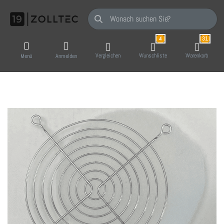
Geben Sie einen Suchbegriff ein. Während Sie
4
31
Vergleichen
Wunschliste
Warenkorb
Menü
Anmelden