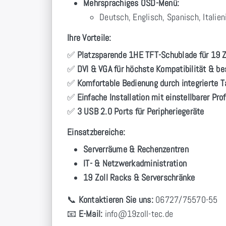
Mehrsprachiges OSD-Menü:
Deutsch, Englisch, Spanisch, Italien
Ihre Vorteile:
✅
Platzsparende 1HE TFT-Schublade für 19 Z
✅
DVI & VGA für höchste Kompatibilität & bes
✅
Komfortable Bedienung durch integrierte 
✅
Einfache Installation mit einstellbarer Pro
✅
3 USB 2.0 Ports für Peripheriegeräte
Einsatzbereiche:
Serverräume & Rechenzentren
IT- & Netzwerkadministration
19 Zoll Racks & Serverschränke
📞
Kontaktieren Sie uns:
06727/75570-55
📧
E-Mail:
info
@19zoll
-tec.de