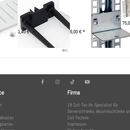
Kabelbügel
Halterung 3.
19 
is
60x30mm für
Ebene als
Ne
ung
9mm² Ausbruch
Fachbodenstütze
75,0
efen
1,40 € *
6,00 € *
ce
Firma
t
19 Zoll-Tec Ihr Spezialist für
Serverschränke, Akustikschränke u
dkosten
Zoll-Technik
gsarten
Impressum