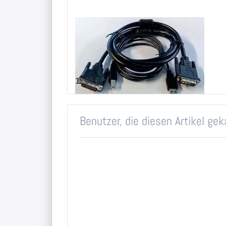
DVI und USB-
Anschlusskabel
KAB-102-DVI - 1,8m Länge
12,50 € *
Benutzer, die diesen Artikel ge