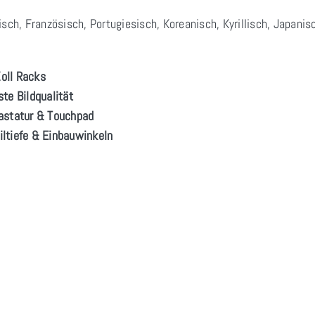
isch, Französisch, Portugiesisch, Koreanisch, Kyrillisch, Japanis
oll Racks
te Bildqualität
Tastatur & Touchpad
filtiefe & Einbauwinkeln