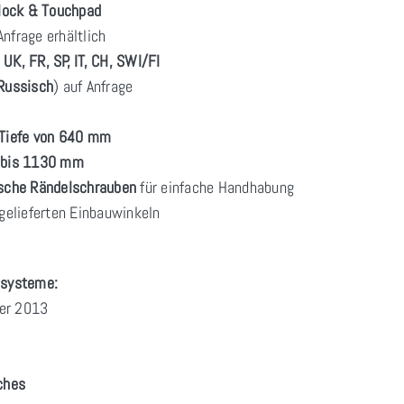
lock & Touchpad
nfrage erhältlich
 UK, FR, SP, IT, CH, SWI/FI
Russisch
) auf Anfrage
Tiefe von 640 mm
m bis 1130 mm
tische Rändelschrauben
für einfache Handhabung
gelieferten Einbauwinkeln
ssysteme:
ver 2013
ches