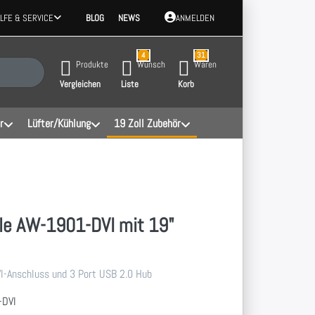
ILFE & SERVICE
BLOG
NEWS
ANMELDEN
4
31
 Ergebnisse. Drücken Sie die Eingabetaste, um alle Ergebnisse aufzurufen.
Produkte
Wunsch
Waren
Vergleichen
Liste
Korb
r
Lüfter/Kühlung
19 Zoll Zubehör
le AW-1901-DVI mit 19"
I-Anschluss und 3 Port USB 2.0 Hub
-DVI