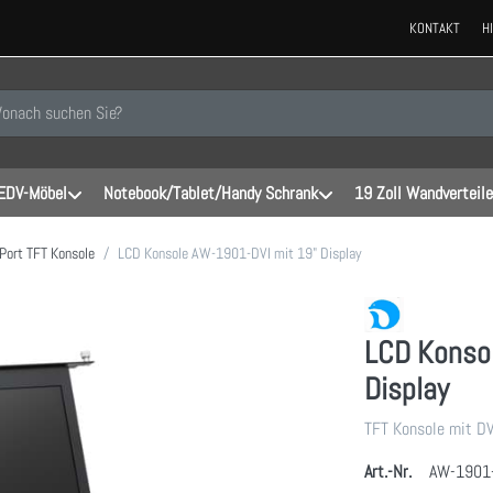
KONTAKT
H
 einen Suchbegriff ein. Während Sie tippen, erscheinen automatisch erste
EDV-Möbel
Notebook/Tablet/Handy Schrank
19 Zoll Wandverteile
 Port TFT Konsole
LCD Konsole AW-1901-DVI mit 19" Display
LCD Konso
Display
TFT Konsole mit DV
Art.-Nr.
AW-1901