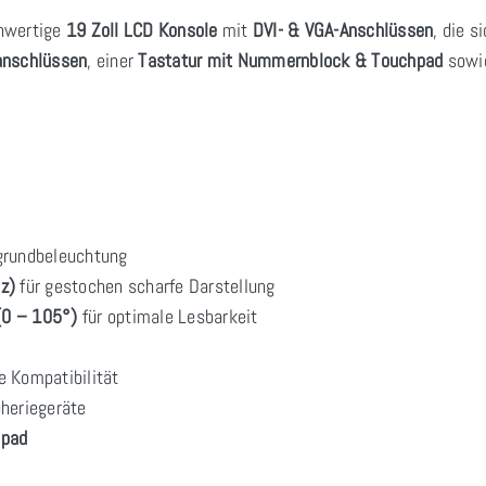
chwertige
19 Zoll LCD Konsole
mit
DVI- & VGA-Anschlüssen
, die s
anschlüssen
, einer
Tastatur mit Nummernblock & Touchpad
sowi
grundbeleuchtung
z)
für gestochen scharfe Darstellung
 (0 – 105°)
für optimale Lesbarkeit
 Kompatibilität
pheriegeräte
hpad