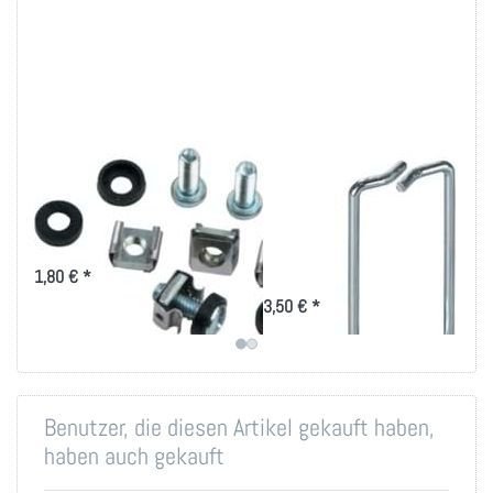
Montageset M6 für
Rangierbügel
19 Zoll-Technik
40x80mm, vertikale
Kabelführung
Montageset für 19 Zoll
Befestigung
für das optimierte
1,80 € *
Kabelmanagement mit
Rangierbügel 40x80
3,50 € *
Benutzer, die diesen Artikel gekauft haben,
haben auch gekauft