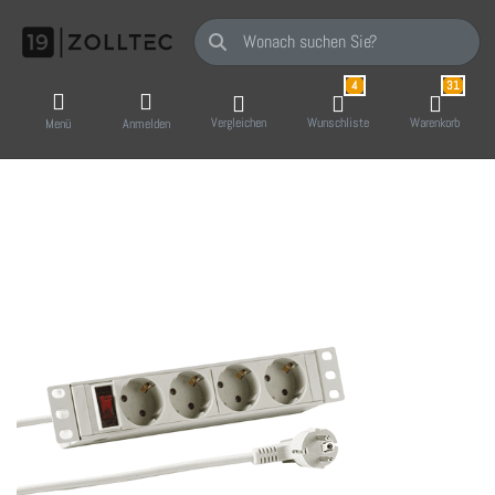
Geben Sie einen Suchbegriff ein. Während Sie
4
31
Vergleichen
Wunschliste
Warenkorb
Menü
Anmelden