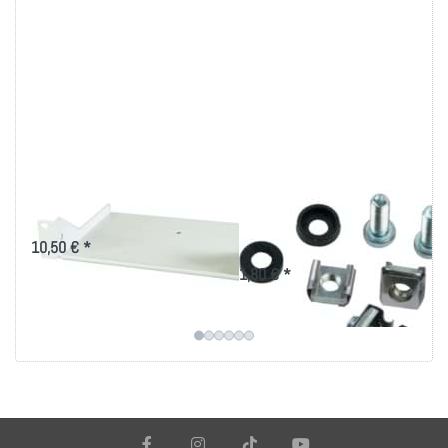
10" Fachboden
Montageset M6 für
19 Zoll-Technik
10,50 € *
1,80 € *