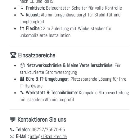
nach CE und RoHS
💡
Praktisch:
Beleuchteter Schalter für volle Kontrolle
🔧
Robust:
Aluminiumgehäuse sorgt für Stabilität und
Langlebigkeit
🔌
Flexibel:
2 m Zuleitung mit Winkelstecker für
unkomplizierte Installation
🏆 Einsatzbereiche
📦
Netzwerkschränke & kleine Verteilerschränke:
Für
strukturierte Stromversorgung
🏢
Büro & IT-Umgebungen:
Platzsparende Lösung für Ihre
IT-Hardware
🔧
Werkstatt & Technikräume:
Kompakte Stromverteilung
mit stabilem Aluminiumprofil
💬 Kontaktieren Sie uns
📞
Telefon:
06727/75570-55
📧
E-Mail:
info@19zoll-tec.de