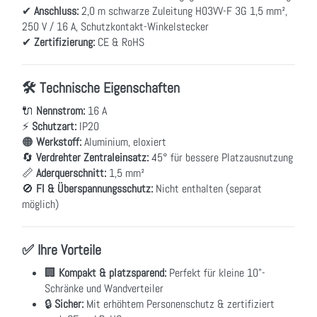
✔
Anschluss:
2,0 m schwarze Zuleitung H03VV-F 3G 1,5 mm²,
250 V / 16 A, Schutzkontakt-Winkelstecker
✔
Zertifizierung:
CE & RoHS
🛠 Technische Eigenschaften
🔌
Nennstrom:
16 A
⚡
Schutzart:
IP20
🟠
Werkstoff:
Aluminium, eloxiert
🔄
Verdrehter Zentraleinsatz:
45° für bessere Platzausnutzung
📏
Aderquerschnitt:
1,5 mm²
🚫
FI & Überspannungsschutz:
Nicht enthalten (separat
möglich)
✅ Ihre Vorteile
🏢
Kompakt & platzsparend:
Perfekt für kleine 10"-
Schränke und Wandverteiler
🔒
Sicher:
Mit erhöhtem Personenschutz & zertifiziert