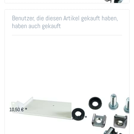
Benutzer, die diesen Artikel gekauft haben,
haben auch gekauft
10" Fachboden
Montageset M6 für
19 Zoll-Technik
10,50 € *
1,80 € *