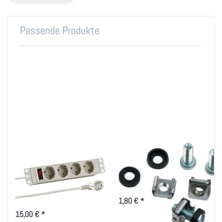
Passende Produkte
10"
Montageset M6 für
Steckdosenleiste, 4
19 Zoll-Technik
Schukostecker
Montageset für 19 Zoll
Befestigung
Stromverteiler schwarz/lichtgrau
1,80 € *
für den 10 Zoll Schrank
15,00 € *