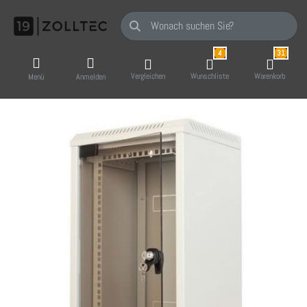
Geben Sie einen Suchbegriff ein. Während Sie
4
31
Vergleichen
Wunschliste
Warenkorb
Menü
Anmelden