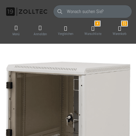
Geben Sie einen Suchbegriff ein. Während Sie
4
31
Vergleichen
Wunschliste
Warenkorb
Menü
Anmelden