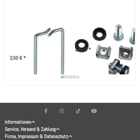
Rangierbügel
Montageset M6 für
40x80mm, vertikale
19 Zoll-Technik
Kabelführung
1,80 € *
3,50 € *
Informationen
Service, Versand & Zahlung
Firma, Impressum & Datenschutz