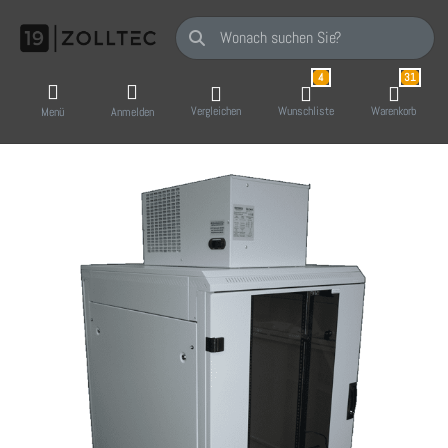
Geben Sie einen Suchbegriff ein. Während Sie
4
31
Vergleichen
Wunschliste
Warenkorb
Menü
Anmelden