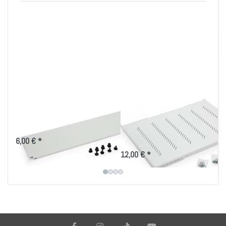
19" Blindplatten mit
19 Zoll Fachboden
Kunstoffclips
bis 80kg Belastung
in versch. Tiefen
6,00 € *
12,00 € *