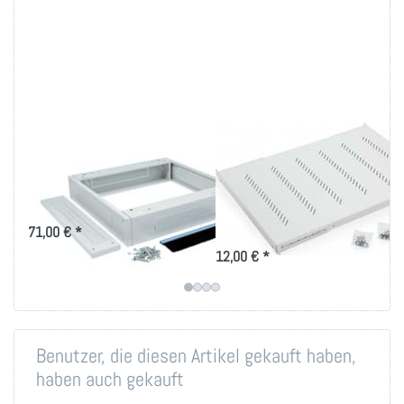
Sockel 125mm Höhe
19 Zoll Fachboden
versch. Größen
bis 80kg Belastung
in versch. Tiefen
für Triton-Schränke RMA und RZA
Ablage-Tablar 150 bis 950mm
71,00 € *
Tiefe für 19 Zoll IT-Schränke
12,00 € *
Benutzer, die diesen Artikel gekauft haben,
haben auch gekauft