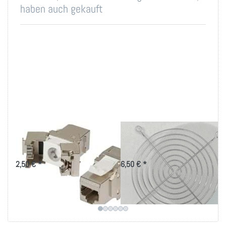
haben auch gekauft
RJ45 Keystone STP,
Staubfilter für
Cat.6, 500MHz
Büromöbel
2,50 € *
6,50 € *