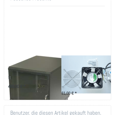
Mobiles EDV-Rack für
Einzellüfter 230V mit
19 Zoll-Technik
Thermostat zum
Selbsteinbau
Rollcontainer nur 690mm hoch,
passt unter den Schreibtisch
230V Einzellüfter mit Thermostat
469,00 € *
und Schutzgitter für den
zielgerichteten Einsatz
61,00 € *
Benutzer, die diesen Artikel gekauft haben,