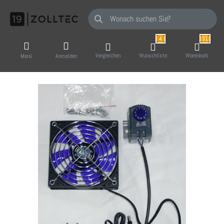
Geben Sie einen Suchbegriff ein. Während Sie
4
31
Vergleichen
Wunschliste
Warenkorb
Menü
Anmelden